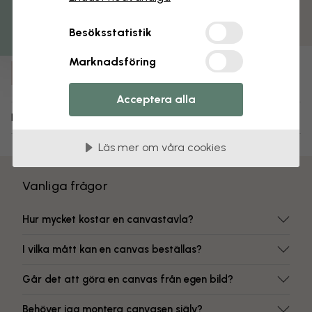
Matt yta
Färgbeständiga tryck
Besöksstatistik
Artikelnummer:
Marknadsföring
e318891
Acceptera alla
Leverans och returer
Läs mer om våra cookies
Vanliga frågor
Hur mycket kostar en canvastavla?
I vilka mått kan en canvas beställas?
Går det att göra en canvas från egen bild?
Behöver jag montera canvasen själv?