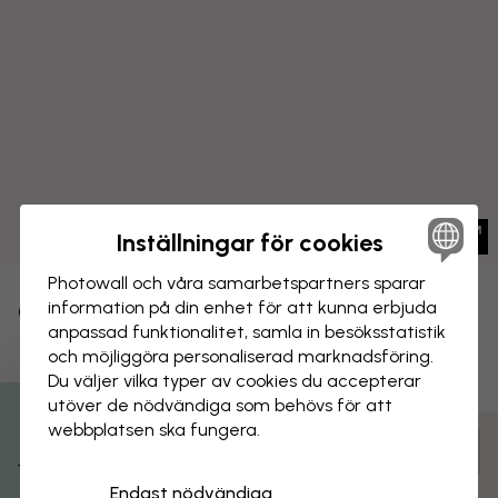
Inställningar för cookies
Photowall och våra samarbets­partners sparar
CANVASTAVLA
information på din enhet för att kunna erbjuda
Spara
anpassad funktionalitet, samla in besöks­statistik
och möjliggöra personaliserad marknads­föring.
Europas bortförande - Cora
Du väljer vilka typer av cookies du accepterar
Wandel
utöver de nödvändiga som behövs för att
webbplatsen ska fungera.
Få 15% rabatt
Anpassa och beställ
Färdigmonterad och klar att hängas upp
Endast nödvändiga