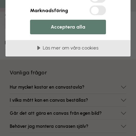
Färgbeständiga tryck
Marknadsföring
Artikelnummer:
e23901
Acceptera alla
Leverans och returer
Läs mer om våra cookies
Vanliga frågor
Hur mycket kostar en canvastavla?
I vilka mått kan en canvas beställas?
Går det att göra en canvas från egen bild?
Behöver jag montera canvasen själv?