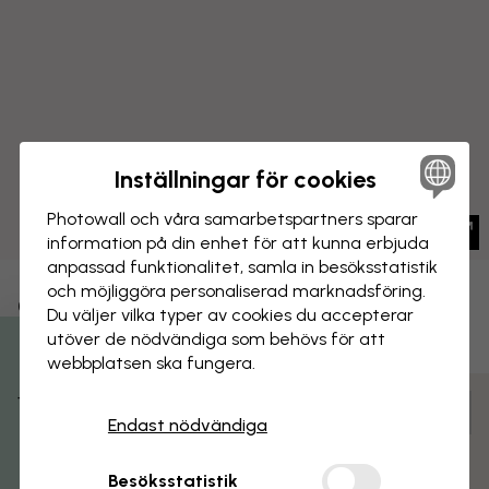
Inställningar för cookies
Photowall och våra samarbets­partners sparar
information på din enhet för att kunna erbjuda
anpassad funktionalitet, samla in besöks­statistik
och möjliggöra personaliserad marknads­föring.
CANVASTAVLA
Spara
Du väljer vilka typer av cookies du accepterar
utöver de nödvändiga som behövs för att
All That Jazz
webbplatsen ska fungera.
Få 15% rabatt
Anpassa och beställ
Endast nödvändiga
Färdigmonterad och klar att hängas upp
Matt yta
Besöksstatistik