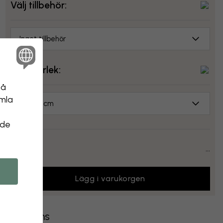
Välj tillbehör:
Inget tillbehör
Välj storlek:
på
amla
70x50 cm
Stäng
 de
Pris:
...
Lägg i varukorgen
Leverans