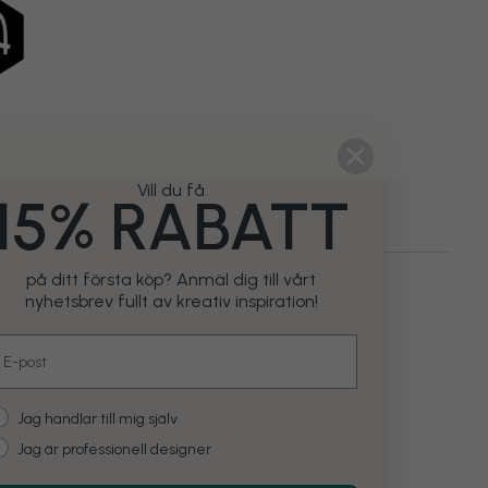
Vill du få
15% RABATT
på ditt första köp? Anmäl dig till vårt
r
Städer & Platser
Usa
Arizona
nyhetsbrev fullt av kreativ inspiration!
mail
ustomer type
Jag handlar till mig själv
Jag är professionell designer