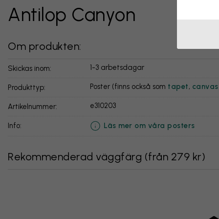
Antilop Canyon
Om produkten:
1-3 arbetsdagar
Skickas inom:
Poster (finns också som
tapet
,
canvas
Produkttyp:
e310203
Artikelnummer:
Läs mer om våra posters
info:
Rekommenderad väggfärg
(
från 279 kr
)