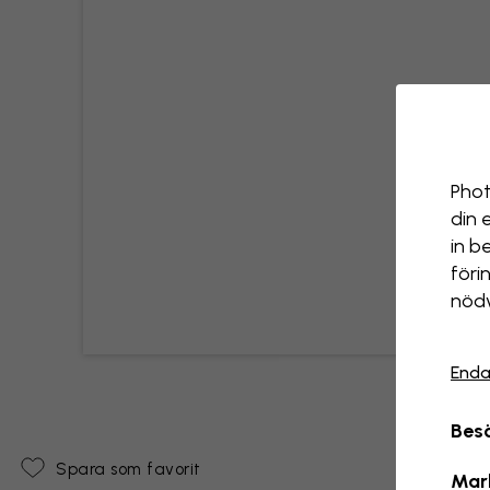
Phot
din 
in b
föri
nödv
Enda
Besö
Spara som favorit
Mar