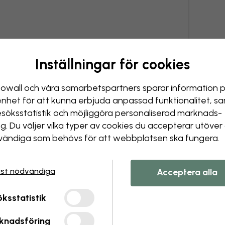
Inställningar för cookies
owall och våra samarbets­partners sparar information 
enhet för att kunna erbjuda anpassad funktionalitet, s
esöks­statistik och möjliggöra personaliserad marknads­
ng. Du väljer vilka typer av cookies du accepterar utöver
Hi there!
ändiga som behövs för att webbplatsen ska fungera.
It looks like you are visiting us from USA.
Please go to our local store for ordering.
st nödvändiga
Acceptera alla
Select country
Ok
ksstatistik
knadsföring