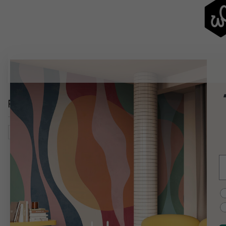
Relaterade kategorier
Natur
Landskap
Kanjoner
Kartor, Flaggor & Platse
E
C