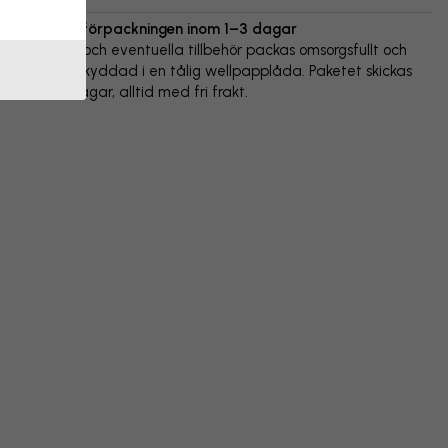
Vi skickar förpackningen inom 1–3 dagar
Din poster och eventuella tillbehör packas omsorgsfullt och
levereras skyddad i en tålig wellpapplåda. Paketet skickas
inom 1-3 dagar, alltid med fri frakt.