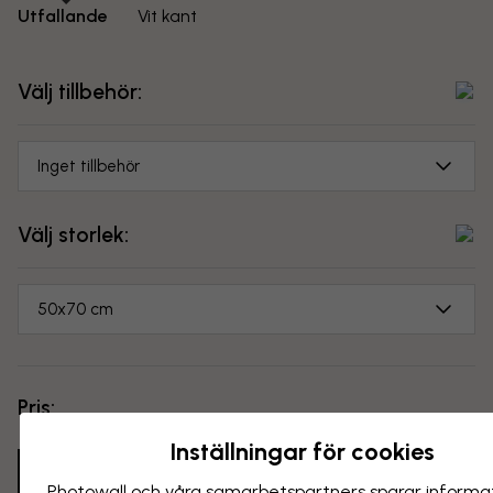
Utfallande
Vit kant
Välj tillbehör:
Inget tillbehör
Välj storlek:
50x70 cm
Pris:
...
Inställningar för cookies
Lägg i varukorgen
Photowall och våra samarbets­partners sparar informa