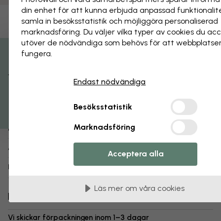
din enhet för att kunna erbjuda anpassad funktionalit
samla in besöks­statistik och möjliggöra personaliserad
Spara som favorit
marknads­föring. Du väljer vilka typer av cookies du ac
Antik botanik
utöver de nödvändiga som behövs för att webbplatse
fungera.
Få 15% rabatt
Om produkten:
Endast nödvändiga
WA Collection
Designer:
Besöksstatistik
1-3 arbetsdagar
Skickas inom:
Marknadsföring
Poster (finns också som
tapet
,
canvastavla
)
Produkttyp:
e316429
Artikelnummer:
Acceptera alla
info:
Läs mer om våra posters
Läs mer om våra cookies
Leverans
Vi skickar förpackningen inom 1–3 dagar