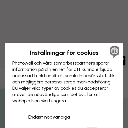
Inställningar för cookies
Photowall och våra samarbets­partners sparar
information på din enhet för att kunna erbjuda
anpassad funktionalitet, samla in besöks­statistik
CANVASTAVLA
Spara
och möjliggöra personaliserad marknads­föring.
Du väljer vilka typer av cookies du accepterar
Vacker solnedgång
utöver de nödvändiga som behövs för att
webbplatsen ska fungera.
Få 15% rabatt
Anpassa och beställ
Färdigmonterad och klar att hängas upp
Endast nödvändiga
Matt yta