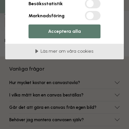
Färgbeständiga tryck
Besöksstatistik
Artikelnummer:
Marknadsföring
e324193
Acceptera alla
Leverans och returer
Läs mer om våra cookies
Vanliga frågor
Hur mycket kostar en canvastavla?
I vilka mått kan en canvas beställas?
Går det att göra en canvas från egen bild?
Behöver jag montera canvasen själv?