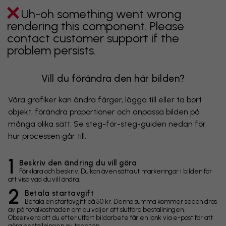
Uh-oh something went wrong
rendering this component. Please
contact customer support if the
problem persists.
Vill du förändra den här bilden?
Våra grafiker kan ändra färger, lägga till eller ta bort
objekt, förändra proportioner och anpassa bilden på
många olika sätt. Se steg-för-steg-guiden nedan för
hur processen går till.
1
Beskriv den ändring du vill göra
Förklara och beskriv. Du kan även sätta ut markeringar i bilden för
att visa vad du vill ändra.
2
Betala startavgift
Betala en startavgift på 50 kr. Denna summa kommer sedan dras
av på totalkostnaden om du väljer att slutföra beställningen.
Observera att du efter utfört bildarbete får en länk via e-post för att
göra beställningen av tapeten.