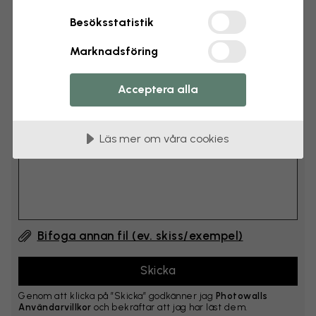
cm
Besöksstatistik
Lägg till 6–10 cm på både bredd och höjd
Marknadsföring
Lägg till kommentar
Acceptera alla
Kommentar #1
Läs mer om våra cookies
Bifoga annan fil (ev. skiss/exempel)
Genom att klicka på ”Skicka” godkänner jag
Photowalls
Användarvillkor
och bekräftar att jag har läst dem.