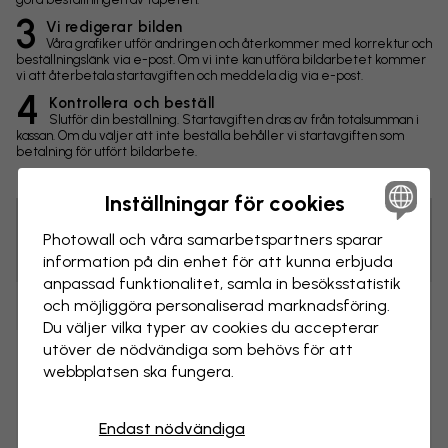
3
Vi redigerar bilden
Våra grafiker utför ändringen och återkommer med korrektur och
beställningslänk via e-post. Om vi inte kan utföra bildarbetet kommer
vi att återbetala startavgiften och meddela dig via e-post.
4
Kontrollera och beställ
Slutför din beställning. Startavgiften dras av från totalsumman i
kassan. Om du väljer att inte beställa behåller vi startavgiften som
betalning för utfört bildarbete.
Inställningar för cookies
Photowall och våra samarbets­partners sparar
Tips! Du kan klicka på bilden för att göra en markering och
skriva en kommentar.
information på din enhet för att kunna erbjuda
anpassad funktionalitet, samla in besöks­statistik
och möjliggöra personaliserad marknads­föring.
Ändringar
Du väljer vilka typer av cookies du accepterar
utöver de nödvändiga som behövs för att
Storlek
webbplatsen ska fungera.
cm
Endast nödvändiga