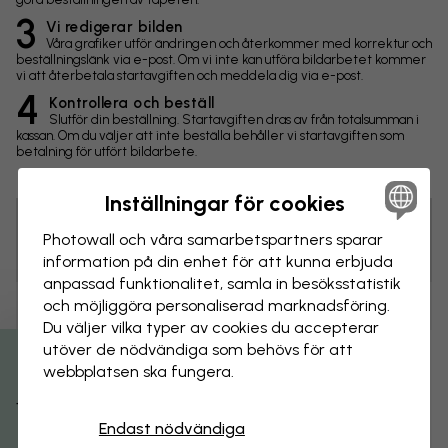
3
Vi redigerar bilden
Våra grafiker utför ändringen och återkommer med korrektur och
beställningslänk via e-post. Om vi inte kan utföra bildarbetet kommer
vi att återbetala startavgiften och meddela dig via e-post.
4
Kontrollera och beställ
Slutför din beställning. Startavgiften dras av från totalsumman i
kassan. Om du väljer att inte beställa behåller vi startavgiften som
betalning för utfört bildarbete.
Inställningar för cookies
Photowall och våra samarbets­partners sparar
Tips! Du kan klicka på bilden för att göra en markering och
skriva en kommentar.
information på din enhet för att kunna erbjuda
anpassad funktionalitet, samla in besöks­statistik
och möjliggöra personaliserad marknads­föring.
Ändringar
Du väljer vilka typer av cookies du accepterar
utöver de nödvändiga som behövs för att
Storlek
webbplatsen ska fungera.
Få 15% rabatt
cm
Endast nödvändiga