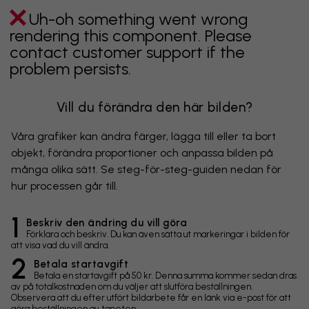
Uh-oh something went wrong
rendering this component. Please
contact customer support if the
problem persists.
Vill du förändra den här bilden?
Våra grafiker kan ändra färger, lägga till eller ta bort
objekt, förändra proportioner och anpassa bilden på
många olika sätt. Se steg-för-steg-guiden nedan för
hur processen går till.
1
Beskriv den ändring du vill göra
Förklara och beskriv. Du kan även sätta ut markeringar i bilden för
att visa vad du vill ändra.
2
Betala startavgift
Betala en startavgift på 50 kr. Denna summa kommer sedan dras
av på totalkostnaden om du väljer att slutföra beställningen.
Observera att du efter utfört bildarbete får en länk via e-post för att
göra beställningen av tapeten.