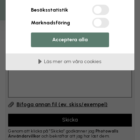
cm
Besöksstatistik
Lägg till 6–10 cm på både bredd och höjd
Marknadsföring
Lägg till kommentar
Acceptera alla
Kommentar #1
Läs mer om våra cookies
Bifoga annan fil (ev. skiss/exempel)
Genom att klicka på ”Skicka” godkänner jag
Photowalls
Användarvillkor
och bekräftar att jag har läst dem.