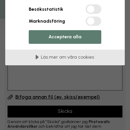
cm
Besöksstatistik
Lägg till 6–10 cm på både bredd och höjd
Marknadsföring
Lägg till kommentar
Acceptera alla
Kommentar #1
Läs mer om våra cookies
Bifoga annan fil (ev. skiss/exempel)
Genom att klicka på ”Skicka” godkänner jag
Photowalls
Användarvillkor
och bekräftar att jag har läst dem.