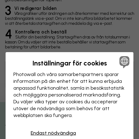
3
Vi redigerar bilden
Våra grafiker utför ändringen och återkommer med korrektur och
beställningslänk via e-post. Om vi inte kan utföra bildarbetet kommer
vi att återbetala startavgiften och meddela dig via e-post.
4
Kontrollera och beställ
Slutför din beställning. Startavgiften dras av från totalsumman i
kassan. Om du väljer att inte beställa behåller vi startavgiften som
betalning för utfört bildarbete.
Inställningar för cookies
Photowall och våra samarbets­partners sparar
Tips! Du kan klicka på bilden för att göra en markering och
skriva en kommentar.
information på din enhet för att kunna erbjuda
anpassad funktionalitet, samla in besöks­statistik
och möjliggöra personaliserad marknads­föring.
Ändringar
Du väljer vilka typer av cookies du accepterar
utöver de nödvändiga som behövs för att
Storlek
webbplatsen ska fungera.
Få 15% rabatt
cm
Endast nödvändiga