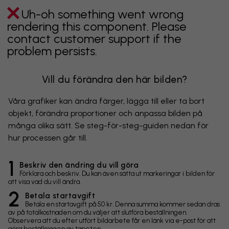
Uh-oh something went wrong
rendering this component. Please
contact customer support if the
problem persists.
Vill du förändra den här bilden?
Våra grafiker kan ändra färger, lägga till eller ta bort
objekt, förändra proportioner och anpassa bilden på
många olika sätt. Se steg-för-steg-guiden nedan för
hur processen går till.
1
Beskriv den ändring du vill göra
Förklara och beskriv. Du kan även sätta ut markeringar i bilden för
att visa vad du vill ändra.
2
Betala startavgift
Betala en startavgift på 50 kr. Denna summa kommer sedan dras
av på totalkostnaden om du väljer att slutföra beställningen.
Observera att du efter utfört bildarbete får en länk via e-post för att
göra beställningen av tapeten.