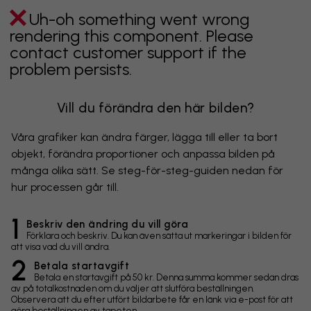
Uh-oh something went wrong
rendering this component. Please
contact customer support if the
problem persists.
Vill du förändra den här bilden?
Våra grafiker kan ändra färger, lägga till eller ta bort
objekt, förändra proportioner och anpassa bilden på
många olika sätt. Se steg-för-steg-guiden nedan för
hur processen går till.
1
Beskriv den ändring du vill göra
Förklara och beskriv. Du kan även sätta ut markeringar i bilden för
att visa vad du vill ändra.
2
Betala startavgift
Betala en startavgift på 50 kr. Denna summa kommer sedan dras
av på totalkostnaden om du väljer att slutföra beställningen.
Observera att du efter utfört bildarbete får en länk via e-post för att
göra beställningen av tapeten.