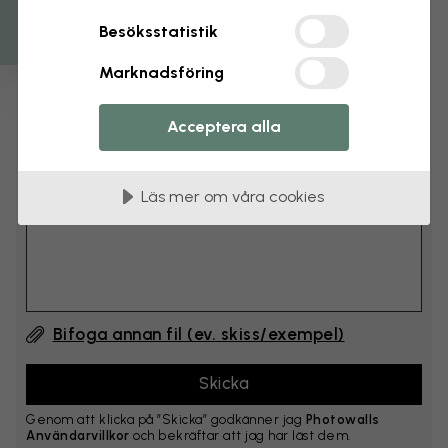
cm
Besöksstatistik
Lägg till 6–10 cm på både bredd och höjd
Marknadsföring
Lägg till kommentar
Acceptera alla
Kommentar #1
Läs mer om våra cookies
Bifoga annan fil (ev. skiss/exempel)
Genom att klicka på ”Skicka” godkänner jag
Photowalls
Användarvillkor
och bekräftar att jag har läst dem.