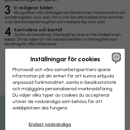
3
Vi redigerar bilden
Våra grafiker utför ändringen och återkommer med korrektur och
beställningslänk via e-post. Om vi inte kan utföra bildarbetet kommer
vi att återbetala startavgiften och meddela dig via e-post.
4
Kontrollera och beställ
Slutför din beställning. Startavgiften dras av från totalsumman i
kassan. Om du väljer att inte beställa behåller vi startavgiften som
betalning för utfört bildarbete.
Inställningar för cookies
Photowall och våra samarbets­partners sparar
Tips! Du kan klicka på bilden för att göra en markering och
skriva en kommentar.
information på din enhet för att kunna erbjuda
anpassad funktionalitet, samla in besöks­statistik
och möjliggöra personaliserad marknads­föring.
Ändringar
Du väljer vilka typer av cookies du accepterar
utöver de nödvändiga som behövs för att
Storlek
webbplatsen ska fungera.
Få 15% rabatt
cm
Endast nödvändiga