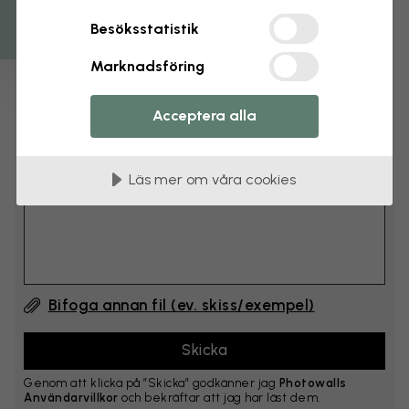
cm
Besöksstatistik
Lägg till 6–10 cm på både bredd och höjd
Marknadsföring
Lägg till kommentar
Acceptera alla
Kommentar #1
Läs mer om våra cookies
Bifoga annan fil (ev. skiss/exempel)
Genom att klicka på ”Skicka” godkänner jag
Photowalls
Användarvillkor
och bekräftar att jag har läst dem.