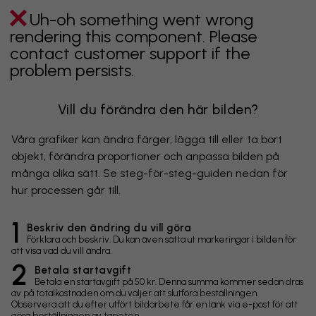
Uh-oh something went wrong
rendering this component. Please
contact customer support if the
problem persists.
Vill du förändra den här bilden?
Våra grafiker kan ändra färger, lägga till eller ta bort
objekt, förändra proportioner och anpassa bilden på
många olika sätt. Se steg-för-steg-guiden nedan för
hur processen går till.
1
Beskriv den ändring du vill göra
Förklara och beskriv. Du kan även sätta ut markeringar i bilden för
att visa vad du vill ändra.
2
Betala startavgift
Betala en startavgift på 50 kr. Denna summa kommer sedan dras
av på totalkostnaden om du väljer att slutföra beställningen.
Observera att du efter utfört bildarbete får en länk via e-post för att
göra beställningen av tapeten.