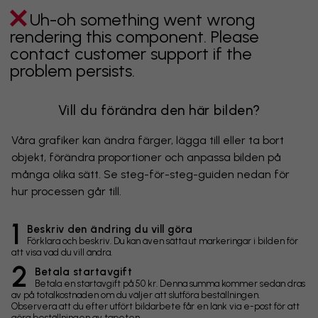
Uh-oh something went wrong
rendering this component. Please
contact customer support if the
problem persists.
Vill du förändra den här bilden?
Våra grafiker kan ändra färger, lägga till eller ta bort
objekt, förändra proportioner och anpassa bilden på
många olika sätt. Se steg-för-steg-guiden nedan för
hur processen går till.
1
Beskriv den ändring du vill göra
Förklara och beskriv. Du kan även sätta ut markeringar i bilden för
att visa vad du vill ändra.
2
Betala startavgift
Betala en startavgift på 50 kr. Denna summa kommer sedan dras
av på totalkostnaden om du väljer att slutföra beställningen.
Observera att du efter utfört bildarbete får en länk via e-post för att
göra beställningen av tapeten.