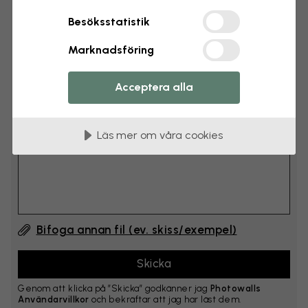
cm
Besöksstatistik
Lägg till 6–10 cm på både bredd och höjd
Marknadsföring
Lägg till kommentar
Acceptera alla
Kommentar #1
Läs mer om våra cookies
Bifoga annan fil (ev. skiss/exempel)
Genom att klicka på ”Skicka” godkänner jag
Photowalls
Användarvillkor
och bekräftar att jag har läst dem.