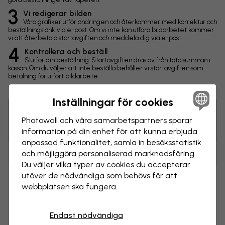
3
Vi redigerar bilden
Våra grafiker utför ändringen och återkommer med korrektur och
beställningslänk via e-post. Om vi inte kan utföra bildarbetet kommer
vi att återbetala startavgiften och meddela dig via e-post.
4
Kontrollera och beställ
Slutför din beställning. Startavgiften dras av från totalsumman i
kassan. Om du väljer att inte beställa behåller vi startavgiften som
betalning för utfört bildarbete.
Inställningar för cookies
Photowall och våra samarbets­partners sparar
Tips! Du kan klicka på bilden för att göra en markering och
skriva en kommentar.
information på din enhet för att kunna erbjuda
anpassad funktionalitet, samla in besöks­statistik
och möjliggöra personaliserad marknads­föring.
Ändringar
Du väljer vilka typer av cookies du accepterar
utöver de nödvändiga som behövs för att
Storlek
webbplatsen ska fungera.
cm
Endast nödvändiga