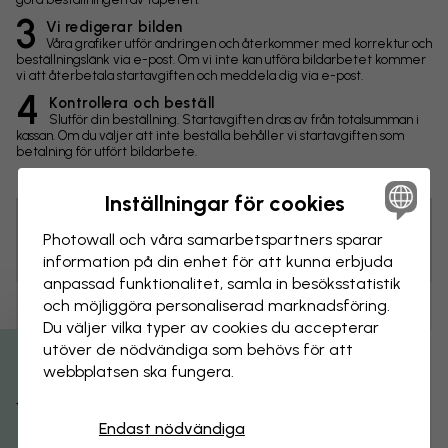
3
Vi redigerar bilden
Våra grafiker utför ändringen och återkommer med korrektur och
beställningslänk via e-post. Om vi inte kan utföra bildarbetet kommer
vi att återbetala startavgiften och meddela dig via e-post.
4
Kontrollera och beställ
Slutför din beställning. Startavgiften dras av från totalsumman i
kassan. Om du väljer att inte beställa behåller vi startavgiften som
betalning för utfört bildarbete.
Inställningar för cookies
Photowall och våra samarbets­partners sparar
Tips! Du kan klicka på bilden för att göra en markering och
skriva en kommentar.
information på din enhet för att kunna erbjuda
anpassad funktionalitet, samla in besöks­statistik
och möjliggöra personaliserad marknads­föring.
Ändringar
Du väljer vilka typer av cookies du accepterar
utöver de nödvändiga som behövs för att
Storlek
webbplatsen ska fungera.
Få 15% rabatt
cm
Endast nödvändiga