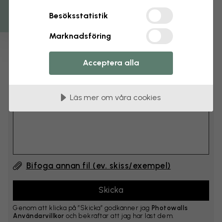
cm
Besöksstatistik
Lägg till 6–10 cm på både bredd och höjd
Marknadsföring
Lägg till kommentar
Acceptera alla
Kommentar #1
Läs mer om våra cookies
Bifoga annan fil (ev. skiss/exempel)
Genom att klicka på ”Skicka” godkänner jag
Photowalls
Användarvillkor
och bekräftar att jag har läst dem.