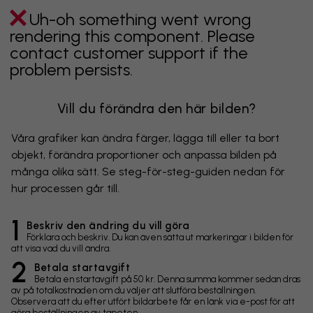
Uh-oh something went wrong
rendering this component. Please
contact customer support if the
problem persists.
Vill du förändra den här bilden?
Våra grafiker kan ändra färger, lägga till eller ta bort
objekt, förändra proportioner och anpassa bilden på
många olika sätt. Se steg-för-steg-guiden nedan för
hur processen går till.
1
Beskriv den ändring du vill göra
Förklara och beskriv. Du kan även sätta ut markeringar i bilden för
att visa vad du vill ändra.
2
Betala startavgift
Betala en startavgift på 50 kr. Denna summa kommer sedan dras
av på totalkostnaden om du väljer att slutföra beställningen.
Observera att du efter utfört bildarbete får en länk via e-post för att
göra beställningen av tapeten.