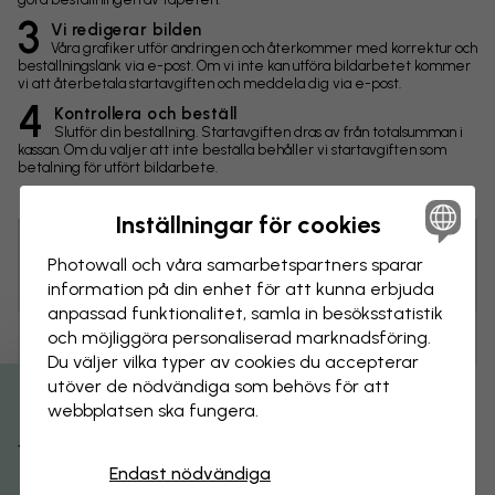
3
Vi redigerar bilden
Våra grafiker utför ändringen och återkommer med korrektur och
beställningslänk via e-post. Om vi inte kan utföra bildarbetet kommer
vi att återbetala startavgiften och meddela dig via e-post.
4
Kontrollera och beställ
Slutför din beställning. Startavgiften dras av från totalsumman i
kassan. Om du väljer att inte beställa behåller vi startavgiften som
betalning för utfört bildarbete.
Inställningar för cookies
Photowall och våra samarbets­partners sparar
Tips! Du kan klicka på bilden för att göra en markering och
skriva en kommentar.
information på din enhet för att kunna erbjuda
anpassad funktionalitet, samla in besöks­statistik
och möjliggöra personaliserad marknads­föring.
Ändringar
Du väljer vilka typer av cookies du accepterar
utöver de nödvändiga som behövs för att
Storlek
webbplatsen ska fungera.
Få 15% rabatt
cm
Endast nödvändiga