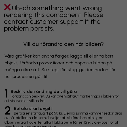
Uh-oh something went wrong
rendering this component. Please
contact customer support if the
problem persists.
Vill du förändra den här bilden?
Våra grafiker kan ändra färger, lägga till eller ta bort
objekt, förändra proportioner och anpassa bilden på
många olika sätt. Se steg-för-steg-guiden nedan för
hur processen går till.
1
Beskriv den ändring du vill göra
Förklara och beskriv. Du kan även sätta ut markeringar i bilden för
att visa vad du vill ändra.
2
Betala startavgift
Betala en startavgift på 50 kr. Denna summa kommer sedan dras
av på totalkostnaden om du väljer att slutföra beställningen.
Observera att du efter utfört bildarbete får en länk via e-post för att
göra beställningen av tapeten.