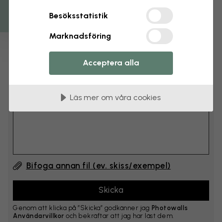
cm
Besöksstatistik
Lägg till 6–10 cm på både bredd och höjd
Marknadsföring
Lägg till kommentar
Acceptera alla
Kommentar #1
Läs mer om våra cookies
Bifoga annan fil (ev. skiss/exempel)
Genom att klicka på ”Skicka” godkänner jag
Photowalls
Användarvillkor
och bekräftar att jag har läst dem.