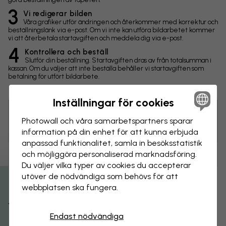
3
Vi redigerar bilden
Våra grafiker utför ändringen och återkommer med korrektur och
beställningslänk via e-post. Om vi inte kan utföra bildarbetet kommer
vi att återbetala startavgiften och meddela dig via e-post.
4
Kontrollera och beställ
Slutför din beställning. Startavgiften dras av från totalsumman i
kassan. Om du väljer att inte beställa behåller vi startavgiften som
betalning för utfört bildarbete.
Inställningar för cookies
Photowall och våra samarbets­partners sparar
Tips! Du kan klicka på bilden för att göra en markering och
skriva en kommentar.
information på din enhet för att kunna erbjuda
anpassad funktionalitet, samla in besöks­statistik
och möjliggöra personaliserad marknads­föring.
Ändringar
Du väljer vilka typer av cookies du accepterar
utöver de nödvändiga som behövs för att
Storlek
webbplatsen ska fungera.
Få 15% rabatt
cm
Endast nödvändiga