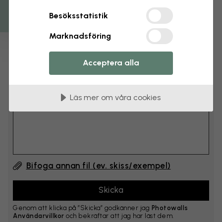
cm
Besöksstatistik
Lägg till 6–10 cm på både bredd och höjd
Marknadsföring
Lägg till kommentar
Acceptera alla
Kommentar #1
Läs mer om våra cookies
Bifoga annan fil (ev. skiss/exempel)
Genom att klicka på ”Skicka” godkänner jag
Photowalls
Användarvillkor
och bekräftar att jag har läst dem.