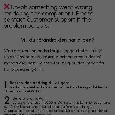
Uh-oh something went wrong
rendering this component. Please
contact customer support if the
problem persists.
Vill du förändra den här bilden?
Våra grafiker kan ändra färger, lägga till eller ta bort
objekt, förändra proportioner och anpassa bilden på
många olika sätt. Se steg-för-steg-guiden nedan för
hur processen går till.
1
Beskriv den ändring du vill göra
Förklara och beskriv. Du kan även sätta ut markeringar i bilden för
att visa vad du vill ändra.
2
Betala startavgift
Betala en startavgift på 50 kr. Denna summa kommer sedan dras
av på totalkostnaden om du väljer att slutföra beställningen.
Observera att du efter utfört bildarbete får en länk via e-post för att
göra beställningen av tapeten.