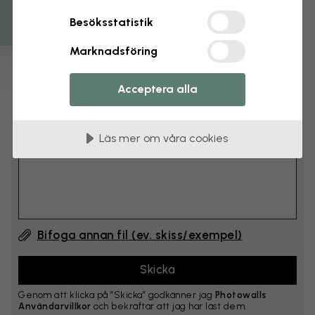
cm
Besöksstatistik
Lägg till 6–10 cm på både bredd och höjd
Marknadsföring
Lägg till kommentar
Acceptera alla
Kommentar #1
Läs mer om våra cookies
Bifoga annan fil (ev. skiss/exempel)
Genom att klicka på ”Skicka” godkänner jag
Photowalls
Användarvillkor
och bekräftar att jag har läst dem.