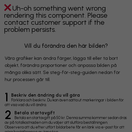
Uh-oh something went wrong
rendering this component. Please
contact customer support if the
problem persists.
Vill du förändra den här bilden?
Våra grafiker kan ändra färger, lägga till eller ta bort
objekt, förändra proportioner och anpassa bilden på
många olika sätt. Se steg-för-steg-guiden nedan för
hur processen går till.
1
Beskriv den ändring du vill göra
Förklara och beskriv. Du kan även sätta ut markeringar i bilden för
att visa vad du vill ändra.
2
Betala startavgift
Betala en startavgift på 50 kr. Denna summa kommer sedan dras
av på totalkostnaden om du väljer att slutföra beställningen.
Observera att du efter utfört bildarbete får en länk via e-post för att
göra beställningen av tapeten.