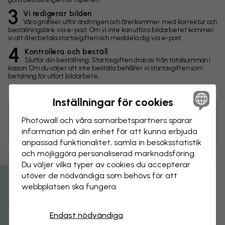
3
Vi redigerar bilden
Våra grafiker utför ändringen och återkommer med korrektur och
beställningslänk via e-post. Om vi inte kan utföra bildarbetet kommer
vi att återbetala startavgiften och meddela dig via e-post.
4
Kontrollera och beställ
Slutför din beställning. Startavgiften dras av från totalsumman i
kassan. Om du väljer att inte beställa behåller vi startavgiften som
betalning för utfört bildarbete.
Inställningar för cookies
Photowall och våra samarbets­partners sparar
Tips! Du kan klicka på bilden för att göra en markering och
skriva en kommentar.
information på din enhet för att kunna erbjuda
anpassad funktionalitet, samla in besöks­statistik
och möjliggöra personaliserad marknads­föring.
Ändringar
Du väljer vilka typer av cookies du accepterar
utöver de nödvändiga som behövs för att
Storlek
webbplatsen ska fungera.
Få 15% rabatt
cm
Endast nödvändiga