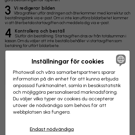
3
Vi redigerar bilden
Våra grafiker utför ändringen och återkommer med korrektur och
beställningslänk via e-post. Om vi inte kan utföra bildarbetet kommer
vi att återbetala startavgiften och meddela dig via e-post.
4
Kontrollera och beställ
Slutför din beställning. Startavgiften dras av från totalsumman i
kassan. Om du väljer att inte beställa behåller vi startavgiften som
betalning för utfört bildarbete.
Inställningar för cookies
Photowall och våra samarbets­partners sparar
Tips! Du kan klicka på bilden för att göra en markering och
skriva en kommentar.
information på din enhet för att kunna erbjuda
anpassad funktionalitet, samla in besöks­statistik
och möjliggöra personaliserad marknads­föring.
Ändringar
Du väljer vilka typer av cookies du accepterar
utöver de nödvändiga som behövs för att
Storlek
webbplatsen ska fungera.
cm
Endast nödvändiga