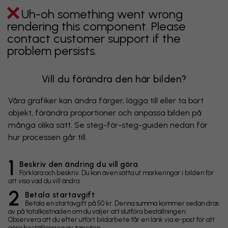
Uh-oh something went wrong
rendering this component. Please
contact customer support if the
problem persists.
Vill du förändra den här bilden?
Våra grafiker kan ändra färger, lägga till eller ta bort
objekt, förändra proportioner och anpassa bilden på
många olika sätt. Se steg-för-steg-guiden nedan för
hur processen går till.
1
Beskriv den ändring du vill göra
Förklara och beskriv. Du kan även sätta ut markeringar i bilden för
att visa vad du vill ändra.
2
Betala startavgift
Betala en startavgift på 50 kr. Denna summa kommer sedan dras
av på totalkostnaden om du väljer att slutföra beställningen.
Observera att du efter utfört bildarbete får en länk via e-post för att
göra beställningen av tapeten.