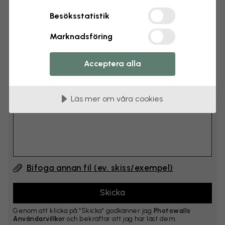
cm
Besöksstatistik
Lägg till 6–10 cm på både bredd och höjd
Marknadsföring
Lägg till kommentar
Acceptera alla
Kommentar #1
Läs mer om våra cookies
Bifoga annan fil (ev. skiss/exempel)
Genom att klicka på ”Skicka” godkänner jag
Photowalls
Användarvillkor
och bekräftar att jag har läst dem.