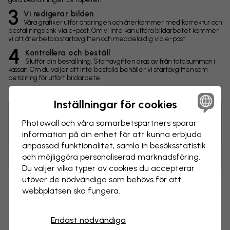
3
Vi redigerar bilden
Våra grafiker utför ändringen och återkommer med korrektur och
beställningslänk via e-post. Om vi inte kan utföra bildarbetet kommer
vi att återbetala startavgiften och meddela dig via e-post.
4
Kontrollera och beställ
Slutför din beställning. Startavgiften dras av från totalsumman i
kassan. Om du väljer att inte beställa behåller vi startavgiften som
betalning för utfört bildarbete.
Inställningar för cookies
Photowall och våra samarbets­partners sparar
Tips! Du kan klicka på bilden för att göra en markering och
skriva en kommentar.
information på din enhet för att kunna erbjuda
anpassad funktionalitet, samla in besöks­statistik
och möjliggöra personaliserad marknads­föring.
Ändringar
Du väljer vilka typer av cookies du accepterar
utöver de nödvändiga som behövs för att
Storlek
webbplatsen ska fungera.
cm
Endast nödvändiga