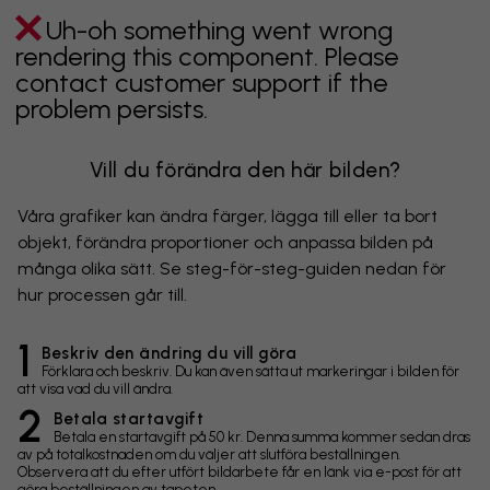
Uh-oh something went wrong
rendering this component. Please
contact customer support if the
problem persists.
Vill du förändra den här bilden?
Våra grafiker kan ändra färger, lägga till eller ta bort
objekt, förändra proportioner och anpassa bilden på
många olika sätt. Se steg-för-steg-guiden nedan för
hur processen går till.
1
Beskriv den ändring du vill göra
Förklara och beskriv. Du kan även sätta ut markeringar i bilden för
att visa vad du vill ändra.
2
Betala startavgift
Betala en startavgift på 50 kr. Denna summa kommer sedan dras
av på totalkostnaden om du väljer att slutföra beställningen.
Observera att du efter utfört bildarbete får en länk via e-post för att
göra beställningen av tapeten.