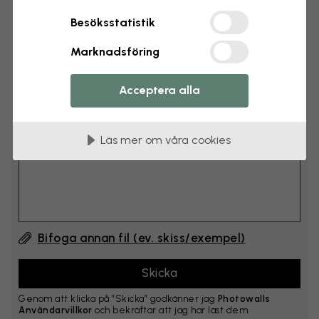
cm
Besöksstatistik
Lägg till 6–10 cm på både bredd och höjd
Marknadsföring
Lägg till kommentar
Acceptera alla
Kommentar #1
Läs mer om våra cookies
Bifoga annan fil (ev. skiss/exempel)
Genom att klicka på ”Skicka” godkänner jag
Photowalls
Användarvillkor
och bekräftar att jag har läst dem.