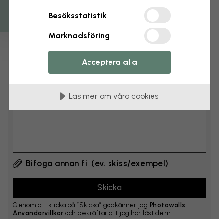
cm
Besöksstatistik
Lägg till 6–10 cm på både bredd och höjd
Marknadsföring
Lägg till kommentar
Acceptera alla
Kommentar #1
Läs mer om våra cookies
Bifoga annan fil (ev. skiss/exempel)
Genom att klicka på ”Skicka” godkänner jag
Photowalls
Användarvillkor
och bekräftar att jag har läst dem.