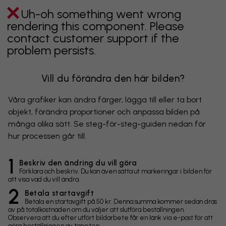
Uh-oh something went wrong
rendering this component. Please
contact customer support if the
problem persists.
Vill du förändra den här bilden?
Våra grafiker kan ändra färger, lägga till eller ta bort
objekt, förändra proportioner och anpassa bilden på
många olika sätt. Se steg-för-steg-guiden nedan för
hur processen går till.
1
Beskriv den ändring du vill göra
Förklara och beskriv. Du kan även sätta ut markeringar i bilden för
att visa vad du vill ändra.
2
Betala startavgift
Betala en startavgift på 50 kr. Denna summa kommer sedan dras
av på totalkostnaden om du väljer att slutföra beställningen.
Observera att du efter utfört bildarbete får en länk via e-post för att
göra beställningen av tapeten.