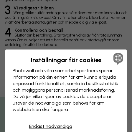
3
Vi redigerar bilden
Våra grafiker utför ändringen och återkommer med korrektur och
beställningslänk via e-post. Om vi inte kan utföra bildarbetet kommer
vi att återbetala startavgiften och meddela dig via e-post.
4
Kontrollera och beställ
Slutför din beställning. Startavgiften dras av från totalsumman i
kassan. Om du väljer att inte beställa behåller vi startavgiften som
betalning för utfört bildarbete.
Inställningar för cookies
Photowall och våra samarbets­partners sparar
Tips! Du kan klicka på bilden för att göra en markering och
skriva en kommentar.
information på din enhet för att kunna erbjuda
anpassad funktionalitet, samla in besöks­statistik
och möjliggöra personaliserad marknads­föring.
Ändringar
Du väljer vilka typer av cookies du accepterar
utöver de nödvändiga som behövs för att
Storlek
webbplatsen ska fungera.
Få 15% rabatt
cm
Endast nödvändiga