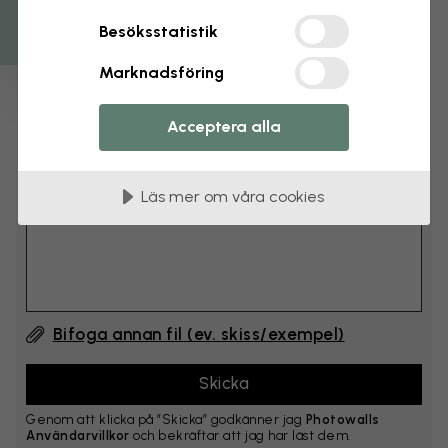
cm
Besöksstatistik
Lägg till 6–10 cm på både bredd och höjd
Marknadsföring
Lägg till kommentar
Acceptera alla
Kommentar #1
Läs mer om våra cookies
Bifoga annan fil (ev. skiss/exempel)
Genom att klicka på ”Skicka” godkänner jag
Photowalls
Användarvillkor
och bekräftar att jag har läst dem.