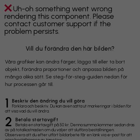
Uh-oh something went wrong
rendering this component. Please
contact customer support if the
problem persists.
Vill du förändra den här bilden?
Våra grafiker kan ändra färger, lägga till eller ta bort
objekt, förändra proportioner och anpassa bilden på
många olika sätt. Se steg-för-steg-guiden nedan för
hur processen går till.
1
Beskriv den ändring du vill göra
Förklara och beskriv. Du kan även sätta ut markeringar i bilden för
att visa vad du vill ändra.
2
Betala startavgift
Betala en startavgift på 50 kr. Denna summa kommer sedan dras
av på totalkostnaden om du väljer att slutföra beställningen.
Observera att du efter utfört bildarbete får en länk via e-post för att
göra beställningen av tapeten.