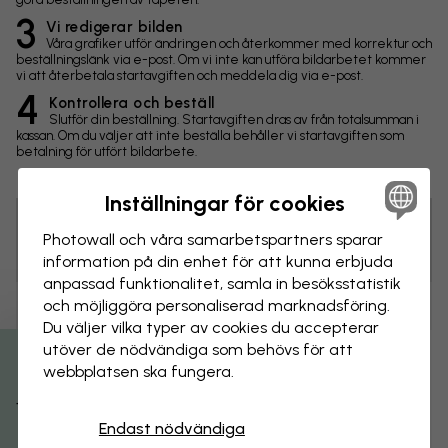
3
Vi redigerar bilden
Våra grafiker utför ändringen och återkommer med korrektur och
beställningslänk via e-post. Om vi inte kan utföra bildarbetet kommer
vi att återbetala startavgiften och meddela dig via e-post.
4
Kontrollera och beställ
Slutför din beställning. Startavgiften dras av från totalsumman i
kassan. Om du väljer att inte beställa behåller vi startavgiften som
betalning för utfört bildarbete.
Inställningar för cookies
Photowall och våra samarbets­partners sparar
Tips! Du kan klicka på bilden för att göra en markering och
skriva en kommentar.
information på din enhet för att kunna erbjuda
anpassad funktionalitet, samla in besöks­statistik
och möjliggöra personaliserad marknads­föring.
Ändringar
Du väljer vilka typer av cookies du accepterar
utöver de nödvändiga som behövs för att
Storlek
webbplatsen ska fungera.
Få 15% rabatt
cm
Endast nödvändiga