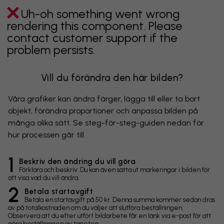
Uh-oh something went wrong
rendering this component. Please
contact customer support if the
problem persists.
Vill du förändra den här bilden?
Våra grafiker kan ändra färger, lägga till eller ta bort
objekt, förändra proportioner och anpassa bilden på
många olika sätt. Se steg-för-steg-guiden nedan för
hur processen går till.
1
Beskriv den ändring du vill göra
Förklara och beskriv. Du kan även sätta ut markeringar i bilden för
att visa vad du vill ändra.
2
Betala startavgift
Betala en startavgift på 50 kr. Denna summa kommer sedan dras
av på totalkostnaden om du väljer att slutföra beställningen.
Observera att du efter utfört bildarbete får en länk via e-post för att
göra beställningen av tapeten.