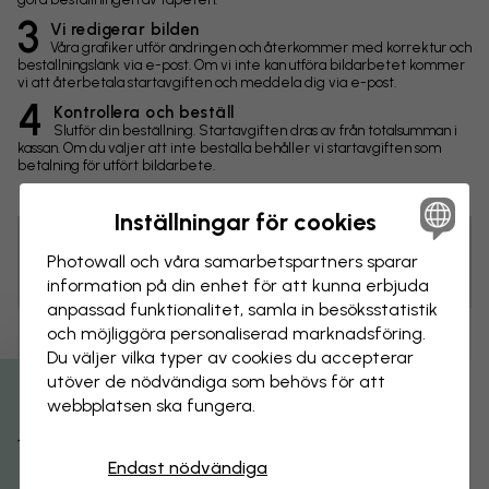
3
Vi redigerar bilden
Våra grafiker utför ändringen och återkommer med korrektur och
beställningslänk via e-post. Om vi inte kan utföra bildarbetet kommer
vi att återbetala startavgiften och meddela dig via e-post.
4
Kontrollera och beställ
Slutför din beställning. Startavgiften dras av från totalsumman i
kassan. Om du väljer att inte beställa behåller vi startavgiften som
betalning för utfört bildarbete.
Inställningar för cookies
Photowall och våra samarbets­partners sparar
Tips! Du kan klicka på bilden för att göra en markering och
skriva en kommentar.
information på din enhet för att kunna erbjuda
anpassad funktionalitet, samla in besöks­statistik
och möjliggöra personaliserad marknads­föring.
Ändringar
Du väljer vilka typer av cookies du accepterar
utöver de nödvändiga som behövs för att
Storlek
webbplatsen ska fungera.
Få 15% rabatt
cm
Endast nödvändiga