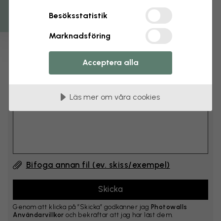
cm
Besöksstatistik
Lägg till 6–10 cm på både bredd och höjd
Marknadsföring
Lägg till kommentar
Acceptera alla
Kommentar #1
Läs mer om våra cookies
Bifoga annan fil (ev. skiss/exempel)
Genom att klicka på ”Skicka” godkänner jag
Photowalls
Användarvillkor
och bekräftar att jag har läst dem.