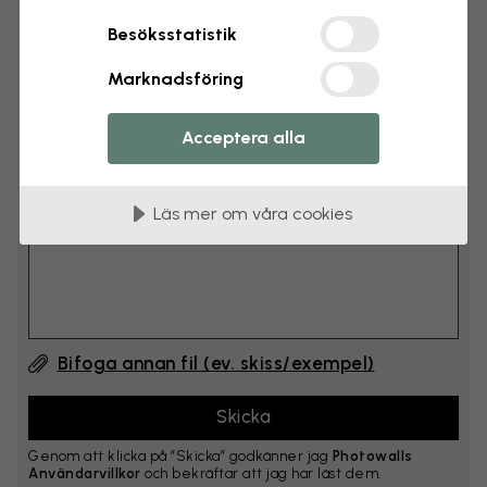
cm
Besöksstatistik
Lägg till 6–10 cm på både bredd och höjd
Marknadsföring
Lägg till kommentar
Acceptera alla
Kommentar #1
Läs mer om våra cookies
Bifoga annan fil (ev. skiss/exempel)
Genom att klicka på ”Skicka” godkänner jag
Photowalls
Användarvillkor
och bekräftar att jag har läst dem.