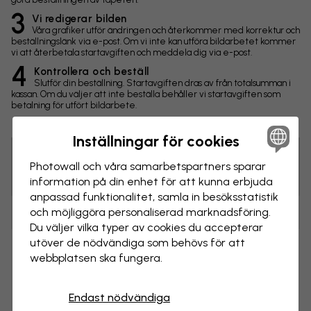
3
Vi redigerar bilden
Våra grafiker utför ändringen och återkommer med korrektur och
beställningslänk via e-post. Om vi inte kan utföra bildarbetet kommer
vi att återbetala startavgiften och meddela dig via e-post.
4
Kontrollera och beställ
Slutför din beställning. Startavgiften dras av från totalsumman i
kassan. Om du väljer att inte beställa behåller vi startavgiften som
betalning för utfört bildarbete.
Inställningar för cookies
Photowall och våra samarbets­partners sparar
Tips! Du kan klicka på bilden för att göra en markering och
skriva en kommentar.
information på din enhet för att kunna erbjuda
anpassad funktionalitet, samla in besöks­statistik
och möjliggöra personaliserad marknads­föring.
Ändringar
Du väljer vilka typer av cookies du accepterar
utöver de nödvändiga som behövs för att
Storlek
webbplatsen ska fungera.
cm
Endast nödvändiga