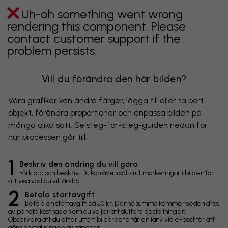
Uh-oh something went wrong
rendering this component. Please
contact customer support if the
problem persists.
Vill du förändra den här bilden?
Våra grafiker kan ändra färger, lägga till eller ta bort
objekt, förändra proportioner och anpassa bilden på
många olika sätt. Se steg-för-steg-guiden nedan för
hur processen går till.
1
Beskriv den ändring du vill göra
Förklara och beskriv. Du kan även sätta ut markeringar i bilden för
att visa vad du vill ändra.
2
Betala startavgift
Betala en startavgift på 50 kr. Denna summa kommer sedan dras
av på totalkostnaden om du väljer att slutföra beställningen.
Observera att du efter utfört bildarbete får en länk via e-post för att
göra beställningen av tapeten.