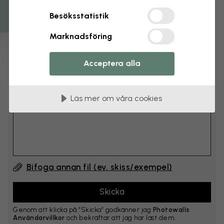
cm
Besöksstatistik
Lägg till 6–10 cm på både bredd och höjd
Marknadsföring
Lägg till kommentar
Acceptera alla
Kommentar #1
Läs mer om våra cookies
Bifoga annan fil (ev. skiss/exempel)
Genom att klicka på ”Skicka” godkänner jag
Photowalls
Användarvillkor
och bekräftar att jag har läst dem.