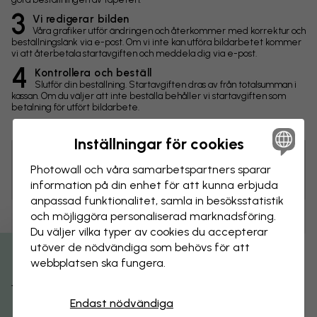
3
Vi redigerar bilden
Våra grafiker utför ändringen och återkommer med korrektur och
beställningslänk via e-post. Om vi inte kan utföra bildarbetet kommer
vi att återbetala startavgiften och meddela dig via e-post.
4
Kontrollera och beställ
Slutför din beställning. Startavgiften dras av från totalsumman i
kassan. Om du väljer att inte beställa behåller vi startavgiften som
betalning för utfört bildarbete.
Inställningar för cookies
Photowall och våra samarbets­partners sparar
Tips! Du kan klicka på bilden för att göra en markering och
skriva en kommentar.
information på din enhet för att kunna erbjuda
anpassad funktionalitet, samla in besöks­statistik
och möjliggöra personaliserad marknads­föring.
Ändringar
Du väljer vilka typer av cookies du accepterar
utöver de nödvändiga som behövs för att
Storlek
webbplatsen ska fungera.
Få 15% rabatt
cm
Endast nödvändiga