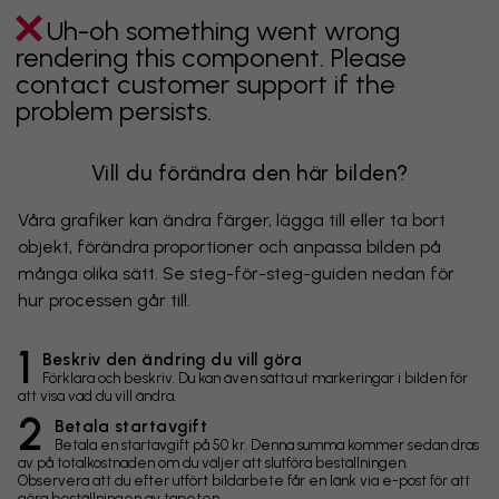
Uh-oh something went wrong
rendering this component. Please
contact customer support if the
problem persists.
Vill du förändra den här bilden?
Våra grafiker kan ändra färger, lägga till eller ta bort
objekt, förändra proportioner och anpassa bilden på
många olika sätt. Se steg-för-steg-guiden nedan för
hur processen går till.
1
Beskriv den ändring du vill göra
Förklara och beskriv. Du kan även sätta ut markeringar i bilden för
att visa vad du vill ändra.
2
Betala startavgift
Betala en startavgift på 50 kr. Denna summa kommer sedan dras
av på totalkostnaden om du väljer att slutföra beställningen.
Observera att du efter utfört bildarbete får en länk via e-post för att
göra beställningen av tapeten.