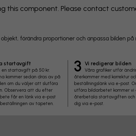
 this component. Please contact customer 
bort objekt, förändra proportioner och anpassa bilden
3
a startavgift
Vi redigerar bilden
 en startavgift på 50 kr.
Våra grafiker utför ändr
a kommer sedan dras av på
återkommer med korrektur oc
en om du väljer att slutföra
beställningslänk via e-post. O
n. Observera att du efter
utföra bildarbetet kommer vi 
rbete får en länk via e-post
återbetala startavgiften oc
 beställningen av tapeten.
dig via e-post.