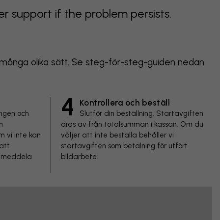
support if the problem persists.
 på många olika sätt. Se steg-för-steg-guiden nedan
4
Kontrollera och beställ
ingen och
Slutför din beställning. Startavgiften
h
dras av från totalsumman i kassan. Om du
m vi inte kan
väljer att inte beställa behåller vi
att
startavgiften som betalning för utfört
h meddela
bildarbete.