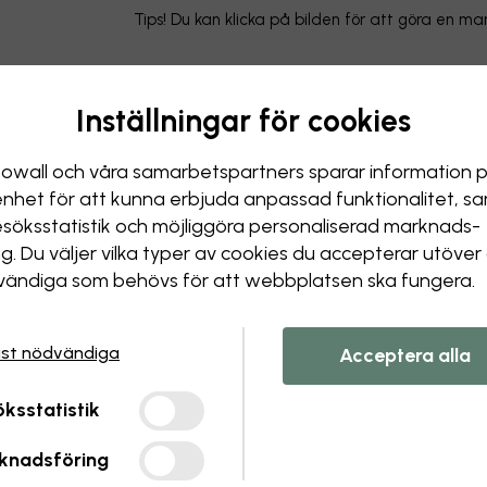
Tips! Du kan klicka på bilden för att göra en m
Inställningar för cookies
owall och våra samarbets­partners sparar information 
enhet för att kunna erbjuda anpassad funktionalitet, s
esöks­statistik och möjliggöra personaliserad marknads­
ng. Du väljer vilka typer av cookies du accepterar utöver
ändiga som behövs för att webbplatsen ska fungera.
st nödvändiga
Acceptera alla
ksstatistik
knadsföring