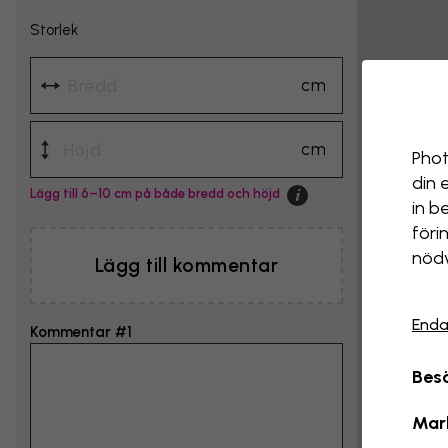
Storlek
cm
cm
Phot
din 
Lägg till 6–10 cm på både bredd och höjd
in b
föri
nödv
Lägg till kommentar
Enda
Kommentar #1
Besö
Mar