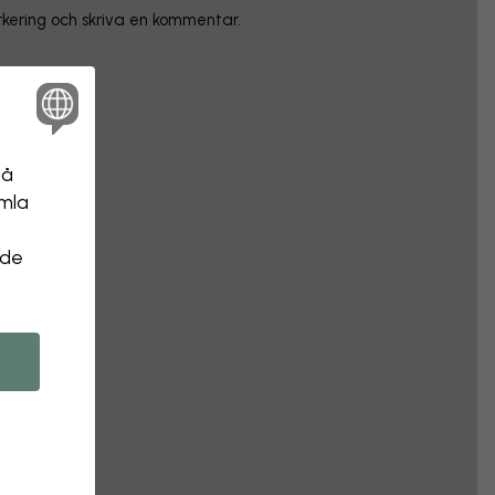
arkering och skriva en kommentar.
på
amla
 de