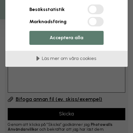
cm
Besöksstatistik
Lägg till 6–10 cm på både bredd och höjd
Marknadsföring
Lägg till kommentar
Acceptera alla
Kommentar #1
Läs mer om våra cookies
Bifoga annan fil (ev. skiss/exempel)
Genom att klicka på ”Skicka” godkänner jag
Photowalls
Användarvillkor
och bekräftar att jag har läst dem.