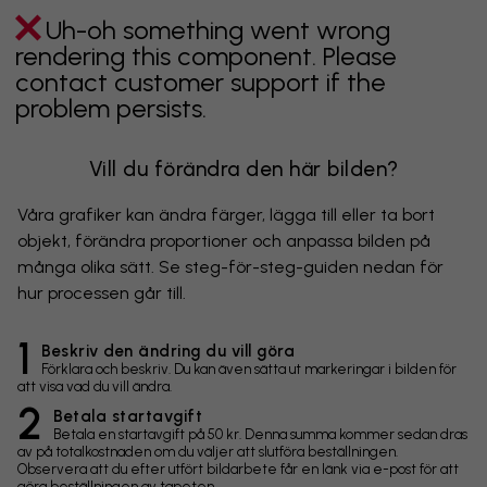
Uh-oh something went wrong
rendering this component. Please
contact customer support if the
problem persists.
Vill du förändra den här bilden?
Våra grafiker kan ändra färger, lägga till eller ta bort
objekt, förändra proportioner och anpassa bilden på
många olika sätt. Se steg-för-steg-guiden nedan för
hur processen går till.
1
Beskriv den ändring du vill göra
Förklara och beskriv. Du kan även sätta ut markeringar i bilden för
att visa vad du vill ändra.
2
Betala startavgift
Betala en startavgift på 50 kr. Denna summa kommer sedan dras
av på totalkostnaden om du väljer att slutföra beställningen.
Observera att du efter utfört bildarbete får en länk via e-post för att
göra beställningen av tapeten.