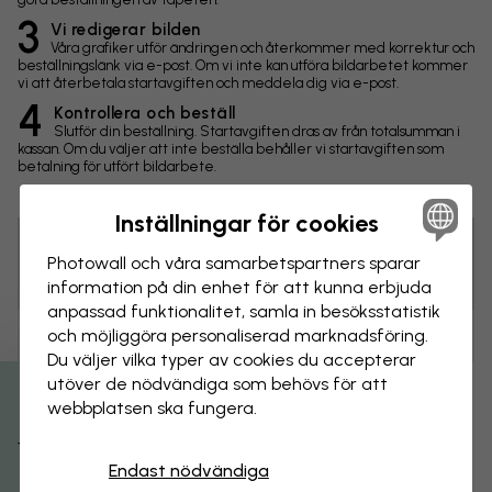
3
Vi redigerar bilden
Våra grafiker utför ändringen och återkommer med korrektur och
beställningslänk via e-post. Om vi inte kan utföra bildarbetet kommer
vi att återbetala startavgiften och meddela dig via e-post.
4
Kontrollera och beställ
Slutför din beställning. Startavgiften dras av från totalsumman i
kassan. Om du väljer att inte beställa behåller vi startavgiften som
betalning för utfört bildarbete.
Inställningar för cookies
Photowall och våra samarbets­partners sparar
Tips! Du kan klicka på bilden för att göra en markering och
skriva en kommentar.
information på din enhet för att kunna erbjuda
anpassad funktionalitet, samla in besöks­statistik
och möjliggöra personaliserad marknads­föring.
Ändringar
Du väljer vilka typer av cookies du accepterar
utöver de nödvändiga som behövs för att
Storlek
webbplatsen ska fungera.
Få 15% rabatt
cm
Endast nödvändiga