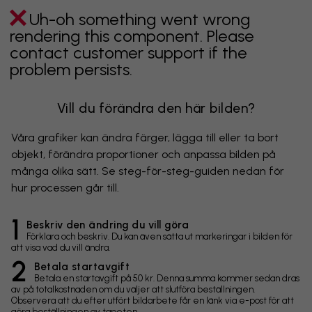
Uh-oh something went wrong
rendering this component. Please
contact customer support if the
problem persists.
Vill du förändra den här bilden?
Våra grafiker kan ändra färger, lägga till eller ta bort
objekt, förändra proportioner och anpassa bilden på
många olika sätt. Se steg-för-steg-guiden nedan för
hur processen går till.
1
Beskriv den ändring du vill göra
Förklara och beskriv. Du kan även sätta ut markeringar i bilden för
att visa vad du vill ändra.
2
Betala startavgift
Betala en startavgift på 50 kr. Denna summa kommer sedan dras
av på totalkostnaden om du väljer att slutföra beställningen.
Observera att du efter utfört bildarbete får en länk via e-post för att
göra beställningen av tapeten.