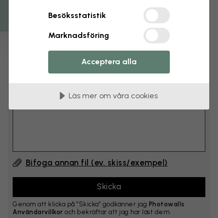
cm
Besöksstatistik
Lägg till 6–10 cm på både bredd och höjd
Marknadsföring
Lägg till kommentar
Acceptera alla
Kommentar #1
Läs mer om våra cookies
Bifoga annan fil (ev. skiss/exempel)
Genom att klicka på ”Skicka” godkänner jag
Photowalls
Användarvillkor
och bekräftar att jag har läst dem.