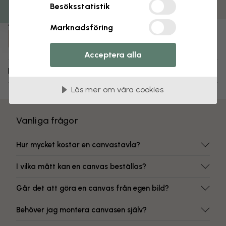
Färgbeständiga tryck
Besöksstatistik
Artikelnummer:
Marknadsföring
e315862
Acceptera alla
Leverans och returer
Läs mer om våra cookies
Vanliga frågor
Hur mycket kostar en canvastavla?
I vilka mått kan en canvas beställas?
Går det att göra en canvas från egen bild?
Behöver jag montera canvasen själv?