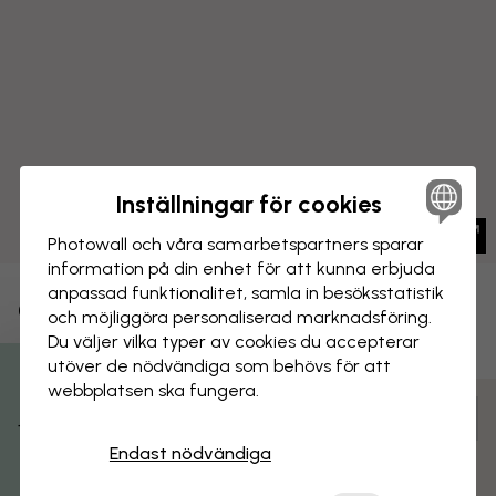
Inställningar för cookies
Photowall och våra samarbets­partners sparar
information på din enhet för att kunna erbjuda
anpassad funktionalitet, samla in besöks­statistik
CANVASTAVLA
Spara
och möjliggöra personaliserad marknads­föring.
Du väljer vilka typer av cookies du accepterar
Svart bläckkarta
utöver de nödvändiga som behövs för att
webbplatsen ska fungera.
Få 15% rabatt
Anpassa och beställ
Färdigmonterad och klar att hängas upp
Endast nödvändiga
Matt yta