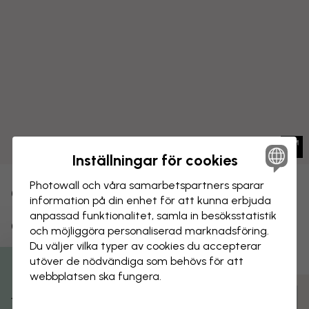
Inställningar för cookies
Photowall och våra samarbets­partners sparar
CANVASTAVLA
Spara
information på din enhet för att kunna erbjuda
anpassad funktionalitet, samla in besöks­statistik
Campingäventyr III
och möjliggöra personaliserad marknads­föring.
Du väljer vilka typer av cookies du accepterar
utöver de nödvändiga som behövs för att
webbplatsen ska fungera.
Anpassa och beställ