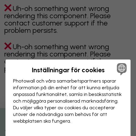
Uh-oh something went wrong
rendering this component. Please
contact customer support if the
problem persists.
Uh-oh something went wrong
rendering this component. Please
contact customer support if the
problem persists.
Inställningar för cookies
Photowall och våra samarbets­partners sparar
information på din enhet för att kunna erbjuda
anpassad funktionalitet, samla in besöks­statistik
Visar sidan 1 av 1 sidor
och möjliggöra personaliserad marknads­föring.
Du väljer vilka typer av cookies du accepterar
utöver de nödvändiga som behövs för att
Utforska fler kategorier
webbplatsen ska fungera.
beige
svart
svartvit
blå
brun
grön
grå