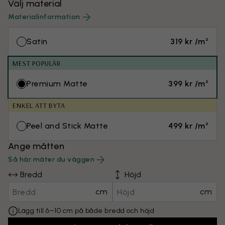
Välj material
Materialinformation
Satin
319 kr /m²
MEST POPULÄR
Premium Matte
399 kr /m²
ENKEL ATT BYTA
Peel and Stick Matte
499 kr /m²
Ange måtten
Så här mäter du väggen
Bredd
Höjd
cm
cm
Lägg till 6–10 cm på både bredd och höjd