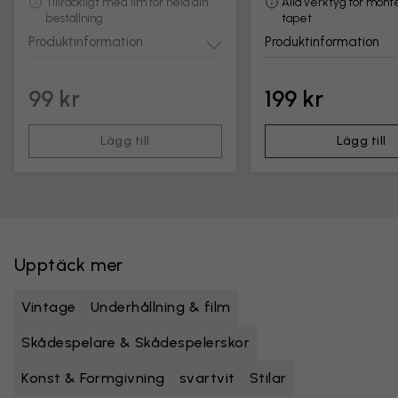
Tillräckligt med lim för hela din
Alla verktyg för mont
beställning
tapet
Produktinformation
Produktinformation
99 kr
199 kr
Lägg till
Lägg till
Upptäck mer
Vintage
Underhållning & film
Skådespelare & Skådespelerskor
Konst & Formgivning
svartvit
Stilar