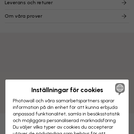
Leverans och returer
Om våra prover
Inställningar för cookies
Photowall och våra samarbets­partners sparar
information på din enhet för att kunna erbjuda
anpassad funktionalitet, samla in besöks­statistik
och möjliggöra personaliserad marknads­föring.
Du väljer vilka typer av cookies du accepterar
utöver de nödvändiga som behövs för att