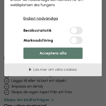
webbplatsen ska fungera.
Endast nödvändiga
Besöksstatistik
Marknadsföring
Acceptera alla
Förändra din tapet
Vårt designteam kan justera vilket motiv som helst
för att göra det unikt för dig.
Läs mer om våra cookies
Ändra storlek eller färger
Lägga till eller ta bort ett objekt
Anpassa en detalj
Skapa din egen tapet från ett foto
Skapa din bildförfrågan
Om våra material