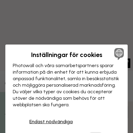
Inställningar för cookies
Photowall och våra samarbets­partners sparar
information på din enhet för att kunna erbjuda
anpassad funktionalitet, samla in besöks­statistik
CANVASTAVLA
Spara
och möjliggöra personaliserad marknads­föring.
Du väljer vilka typer av cookies du accepterar
Klassisk politisk USA-karta
utöver de nödvändiga som behövs för att
webbplatsen ska fungera.
Få 15% rabatt
Anpassa och beställ
Färdigmonterad och klar att hängas upp
Endast nödvändiga
Matt yta