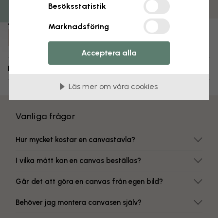
Färgbeständiga tryck
Besöksstatistik
Artikelnummer:
Marknadsföring
e316081
Acceptera alla
Leverans och returer
Läs mer om våra cookies
Vanliga frågor
Hur mycket kostar en canvastavla?
I vilka mått kan en canvas beställas?
Går det att göra en canvas från egen bild?
Behöver jag montera canvasen själv?