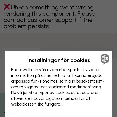
Uh-oh something went wrong
rendering this component. Please
contact customer support if the
problem persists.
Tapeter
(
413
)
Canvastavlor
(
408
)
Posters
(
408
)
Inställningar för cookies
Uh-oh something went wrong
Photowall och våra samarbets­partners sparar
rendering this component. Please
information på din enhet för att kunna erbjuda
contact customer support if the
anpassad funktionalitet, samla in besöks­statistik
problem persists.
och möjliggöra personaliserad marknads­föring.
Du väljer vilka typer av cookies du accepterar
utöver de nödvändiga som behövs för att
webbplatsen ska fungera.
Visar sidan 1 av 5 sidor