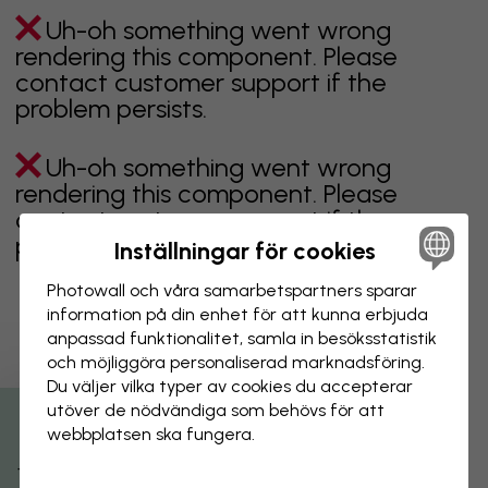
Uh-oh something went wrong
rendering this component. Please
contact customer support if the
problem persists.
Uh-oh something went wrong
rendering this component. Please
contact customer support if the
problem persists.
Inställningar för cookies
Photowall och våra samarbets­partners sparar
information på din enhet för att kunna erbjuda
anpassad funktionalitet, samla in besöks­statistik
Visar sidan 1 av 1 sidor
och möjliggöra personaliserad marknads­föring.
Du väljer vilka typer av cookies du accepterar
utöver de nödvändiga som behövs för att
Utforska fler kategorier
webbplatsen ska fungera.
beige
svart
svartvit
blå
brun
grön
grå