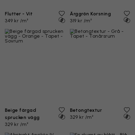
Flutter - Vit
Ärggrön Korsning
349 kr /m²
319 kr /m²
Beige färgad
Betongtextur
329 kr /m²
sprucken vägg
329 kr /m²