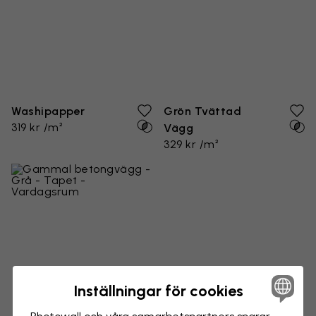
Washipapper
Grön Tvättad
319 kr /m²
Vägg
329 kr /m²
Inställningar för cookies