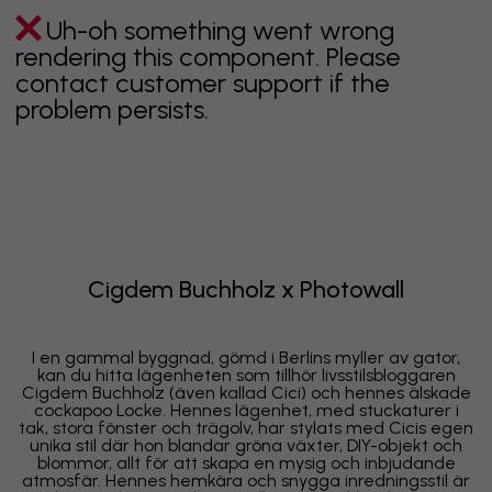
Uh-oh something went wrong
rendering this component. Please
contact customer support if the
problem persists.
Cigdem Buchholz x Photowall
I en gammal byggnad, gömd i Berlins myller av gator,
kan du hitta lägenheten som tillhör livsstilsbloggaren
Cigdem Buchholz (även kallad Cici) och hennes älskade
cockapoo Locke. Hennes lägenhet, med stuckaturer i
tak, stora fönster och trägolv, har stylats med Cicis egen
unika stil där hon blandar gröna växter, DIY-objekt och
blommor, allt för att skapa en mysig och inbjudande
atmosfär. Hennes hemkära och snygga inredningsstil är