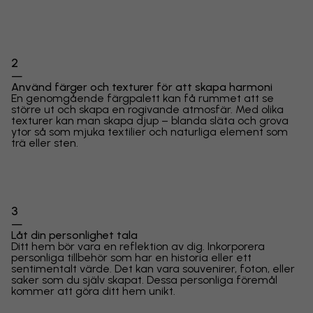
2
—
Använd färger och texturer för att skapa harmoni
En genomgående färgpalett kan få rummet att se
större ut och skapa en rogivande atmosfär. Med olika
texturer kan man skapa djup – blanda släta och grova
ytor så som mjuka textilier och naturliga element som
trä eller sten.
3
—
Låt din personlighet tala
Ditt hem bör vara en reflektion av dig. Inkorporera
personliga tillbehör som har en historia eller ett
sentimentalt värde. Det kan vara souvenirer, foton, eller
saker som du själv skapat. Dessa personliga föremål
kommer att göra ditt hem unikt.