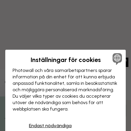
Inställningar för cookies
Photowall och våra samarbets­partners sparar
information på din enhet för att kunna erbjuda
CANVASTAVLA
Spara
anpassad funktionalitet, samla in besöks­statistik
och möjliggöra personaliserad marknads­föring.
Islamorada i Florida Keys, USA
Du väljer vilka typer av cookies du accepterar
utöver de nödvändiga som behövs för att
webbplatsen ska fungera.
Anpassa och beställ
Få 15% rabatt
Färdigmonterad och klar att hängas upp
Endast nödvändiga
Matt yta