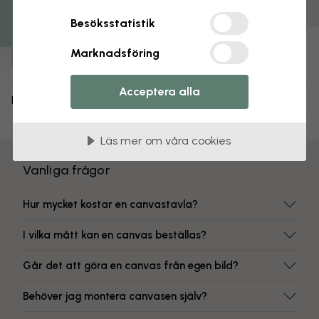
Färgbeständiga tryck
Besöksstatistik
Artikelnummer:
Marknadsföring
e40763
Acceptera alla
Leverans och returer
Läs mer om våra cookies
Vanliga frågor
Hur mycket kostar en canvastavla?
I vilka mått kan en canvas beställas?
Går det att göra en canvas från egen bild?
Behöver jag montera canvasen själv?