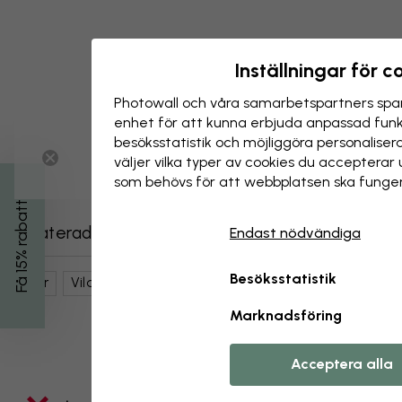
Inställningar för c
Photowall och våra samarbets­partners spar
enhet för att kunna erbjuda anpassad funkt
besöks­statistik och möjliggöra personalise
väljer vilka typer av cookies du acceptera
som behövs för att webbplatsen ska funger
Få 15% rabatt
Relaterade kategorier
Endast nödvändiga
Besöksstatistik
Djur
Vilda Djur
Lejon
Svartvit
Marknadsföring
Acceptera alla