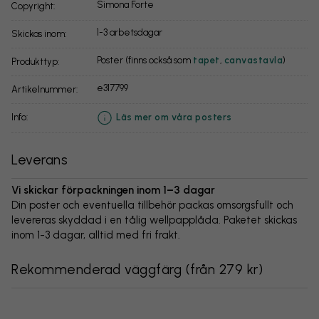
Simona Forte
Copyright:
1-3 arbetsdagar
Skickas inom:
Poster (finns också som
tapet
,
canvastavla
)
Produkttyp:
e317799
Artikelnummer:
info:
Läs mer om våra posters
Leverans
Vi skickar förpackningen inom 1–3 dagar
Din poster och eventuella tillbehör packas omsorgsfullt och
levereras skyddad i en tålig wellpapplåda. Paketet skickas
inom 1-3 dagar, alltid med fri frakt.
Rekommenderad väggfärg
(
från 279 kr
)