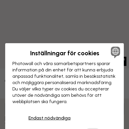
Inställningar för cookies
Photowall och våra samarbets­partners sparar
information på din enhet för att kunna erbjuda
anpassad funktionalitet, samla in besöks­statistik
CANVASTAVLA
Spara
och möjliggöra personaliserad marknads­föring.
Du väljer vilka typer av cookies du accepterar
Lotus i sjö
utöver de nödvändiga som behövs för att
webbplatsen ska fungera.
Anpassa och beställ
Färdigmonterad och klar att hängas upp
Endast nödvändiga
Matt yta