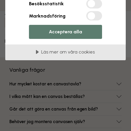
Färgbeständiga tryck
Besöksstatistik
Artikelnummer:
Marknadsföring
e24048
Acceptera alla
Leverans och returer
Läs mer om våra cookies
Vanliga frågor
Hur mycket kostar en canvastavla?
I vilka mått kan en canvas beställas?
Går det att göra en canvas från egen bild?
Behöver jag montera canvasen själv?