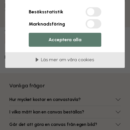
Färdigmonterad och klar att hängas upp
Matt yta
Besöksstatistik
Färgbeständiga tryck
Marknadsföring
Artikelnummer:
e321008
Acceptera alla
Leverans och returer
Läs mer om våra cookies
Vanliga frågor
Hur mycket kostar en canvastavla?
I vilka mått kan en canvas beställas?
Går det att göra en canvas från egen bild?