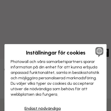
Inställningar för cookies
Photowall och våra samarbets­partners sparar
information på din enhet för att kunna erbjuda
CANVASTAVLA
Spara
anpassad funktionalitet, samla in besöks­statistik
och möjliggöra personaliserad marknads­föring.
Ängsblommor
Du väljer vilka typer av cookies du accepterar
utöver de nödvändiga som behövs för att
webbplatsen ska fungera.
Anpassa och beställ
Endast nödvändiga