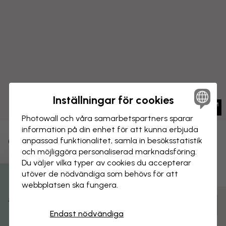
Inställningar för cookies
Photowall och våra samarbets­partners sparar
information på din enhet för att kunna erbjuda
CANVASTAVLA
anpassad funktionalitet, samla in besöks­statistik
Spara
och möjliggöra personaliserad marknads­föring.
Menageri - Melchior
Du väljer vilka typer av cookies du accepterar
utöver de nödvändiga som behövs för att
D'Hondecoeter
webbplatsen ska fungera.
Få 15% rabatt
Anpassa och beställ
Endast nödvändiga
Färdigmonterad och klar att hängas upp