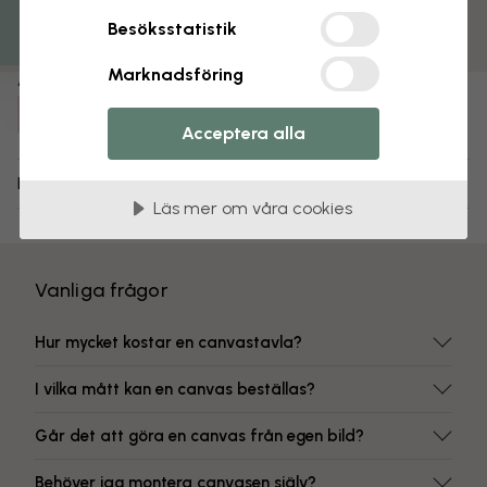
Matt yta
Besöksstatistik
Färgbeständiga tryck
Marknadsföring
Artikelnummer:
e325873
Acceptera alla
Leverans och returer
Läs mer om våra cookies
Vanliga frågor
Hur mycket kostar en canvastavla?
I vilka mått kan en canvas beställas?
Går det att göra en canvas från egen bild?
Behöver jag montera canvasen själv?