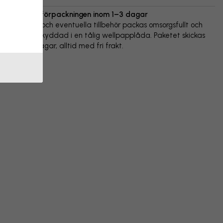
Vi skickar förpackningen inom 1–3 dagar
Din poster och eventuella tillbehör packas omsorgsfullt och
levereras skyddad i en tålig wellpapplåda. Paketet skickas
inom 1-3 dagar, alltid med fri frakt.