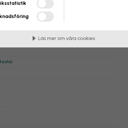
ksstatistik
knadsföring
Läs mer om våra cookies
tavla
)