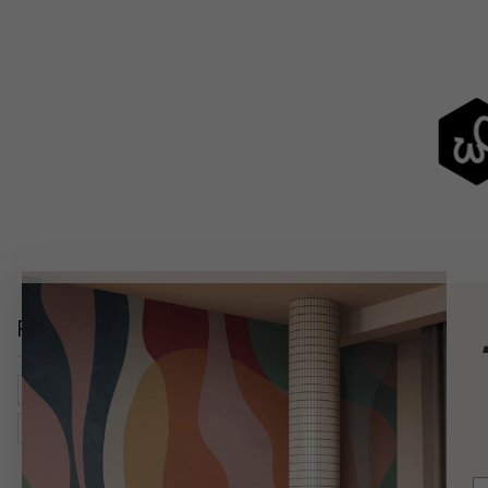
Relaterade kategorier
Vardagsrum
Natur
Blommor
Botaniska Illustration
Djur
Vilda Djur
Apor
Grön
E