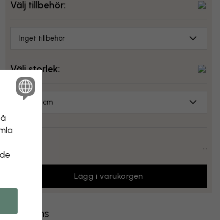
Välj tillbehör:
Inget tillbehör
Välj storlek:
70x50 cm
på
amla
Pris:
...
 de
Lägg i varukorgen
Leverans