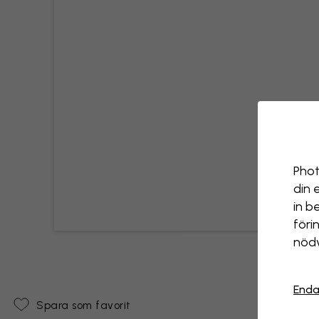
Phot
din 
in b
föri
nödv
Enda
Spara som favorit