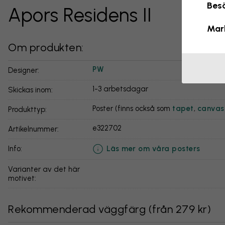
Besö
Apors Residens II
Mar
Om produkten:
PW
Designer:
1-3 arbetsdagar
Skickas inom:
Poster (finns också som
tapet
,
canvas
Produkttyp:
e322702
Artikelnummer:
Läs mer om våra posters
info:
Varianter av det här
motivet:
Rekommenderad väggfärg
(
från 279 kr
)