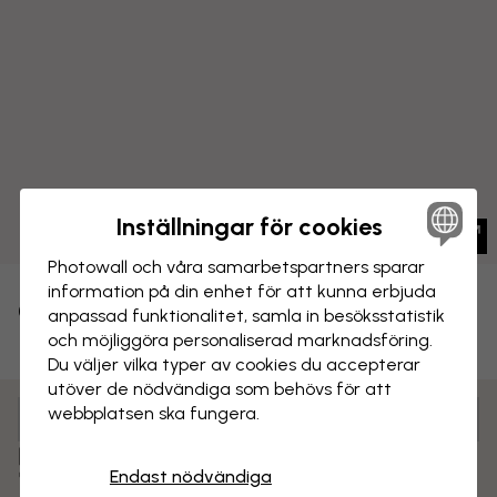
Inställningar för cookies
Photowall och våra samarbets­partners sparar
information på din enhet för att kunna erbjuda
CANVASTAVLA
Spara
anpassad funktionalitet, samla in besöks­statistik
och möjliggöra personaliserad marknads­föring.
New York siluett collage - Grå II
Du väljer vilka typer av cookies du accepterar
utöver de nödvändiga som behövs för att
webbplatsen ska fungera.
Anpassa och beställ
Färdigmonterad och klar att hängas upp
Endast nödvändiga
Matt yta