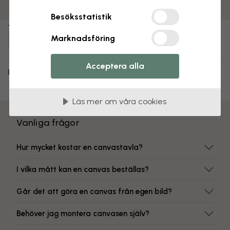
Färgbeständiga tryck
Besöksstatistik
Artikelnummer:
Marknadsföring
e22267
Acceptera alla
Leverans och returer
Läs mer om våra cookies
Vanliga frågor
Hur mycket kostar en canvastavla?
I vilka mått kan en canvas beställas?
Går det att göra en canvas från egen bild?
Behöver jag montera canvasen själv?