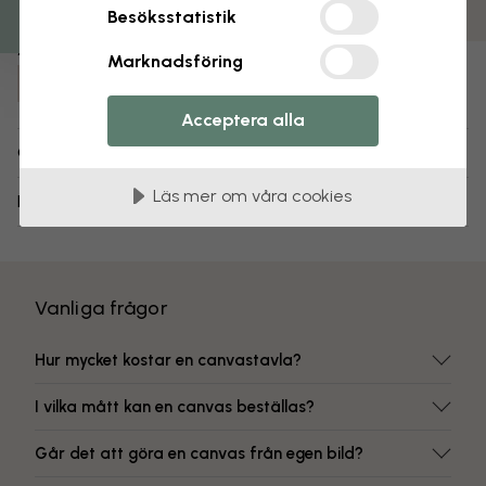
Färgbeständiga tryck
Besöksstatistik
Artikelnummer:
Marknadsföring
e310623
Acceptera alla
Om designen
Läs mer om våra cookies
Leverans och returer
Vanliga frågor
Hur mycket kostar en canvastavla?
I vilka mått kan en canvas beställas?
Går det att göra en canvas från egen bild?