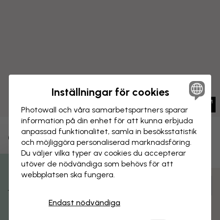
Inställningar för cookies
Photowall och våra samarbets­partners sparar
information på din enhet för att kunna erbjuda
anpassad funktionalitet, samla in besöks­statistik
CANVASTAVLA
Spara
och möjliggöra personaliserad marknads­föring.
Du väljer vilka typer av cookies du accepterar
Norrsken
utöver de nödvändiga som behövs för att
webbplatsen ska fungera.
Få 15% rabatt
Anpassa och beställ
Färdigmonterad och klar att hängas upp
Endast nödvändiga
Matt yta