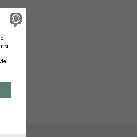
på
amla
 de