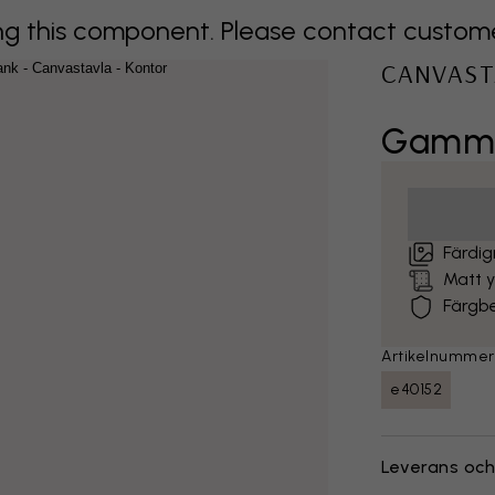
 this component. Please contact customer 
CANVAST
Gammal
Färdig
Matt 
Färgb
Artikelnummer
e40152
Leverans och