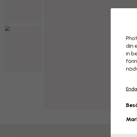
Phot
din 
in b
föri
nödv
Enda
Besö
Mar