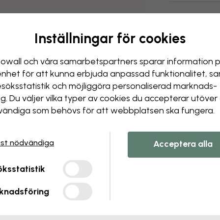
Inställningar för cookies
owall och våra samarbets­partners sparar information 
enhet för att kunna erbjuda anpassad funktionalitet, s
esöks­statistik och möjliggöra personaliserad marknads­
ng. Du väljer vilka typer av cookies du accepterar utöver
ändiga som behövs för att webbplatsen ska fungera.
st nödvändiga
Acceptera alla
ksstatistik
knadsföring