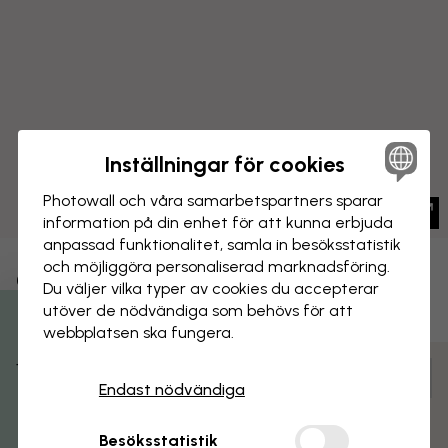
Inställningar för cookies
Photowall och våra samarbets­partners sparar
information på din enhet för att kunna erbjuda
anpassad funktionalitet, samla in besöks­statistik
och möjliggöra personaliserad marknads­föring.
CANVASTAVLA
Spara
Du väljer vilka typer av cookies du accepterar
utöver de nödvändiga som behövs för att
Motorcykel för bilresa
webbplatsen ska fungera.
Få 15% rabatt
Anpassa och beställ
Endast nödvändiga
Färdigmonterad och klar att hängas upp
Matt yta
Besöksstatistik