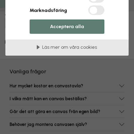
Färgbeständiga tryck
Marknadsföring
Artikelnummer:
e30345
Acceptera alla
Leverans och returer
Läs mer om våra cookies
Vanliga frågor
Hur mycket kostar en canvastavla?
I vilka mått kan en canvas beställas?
Går det att göra en canvas från egen bild?
Behöver jag montera canvasen själv?