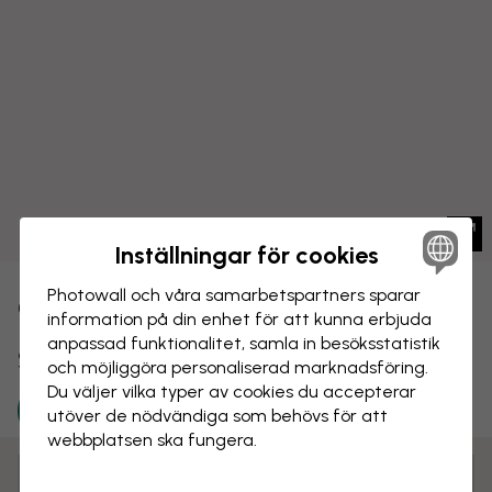
Inställningar för cookies
Photowall och våra samarbets­partners sparar
CANVASTAVLA
Spara
information på din enhet för att kunna erbjuda
anpassad funktionalitet, samla in besöks­statistik
San Francisco Californiens skyline
och möjliggöra personaliserad marknads­föring.
Du väljer vilka typer av cookies du accepterar
utöver de nödvändiga som behövs för att
webbplatsen ska fungera.
Anpassa och beställ