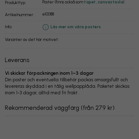
Poster (finns också som
tapet
,
canvastavla
)
Produkttyp:
e10088
Artikelnummer:
info:
Läs mer om våra posters
Varianter av det här motivet:
Leverans
Vi skickar förpackningen inom 1–3 dagar
Din poster och eventuella tillbehör packas omsorgsfullt och
levereras skyddad i en tålig wellpapplåda. Paketet skickas
inom 1-3 dagar, alltid med fri frakt.
Rekommenderad väggfärg
(
från 279 kr
)