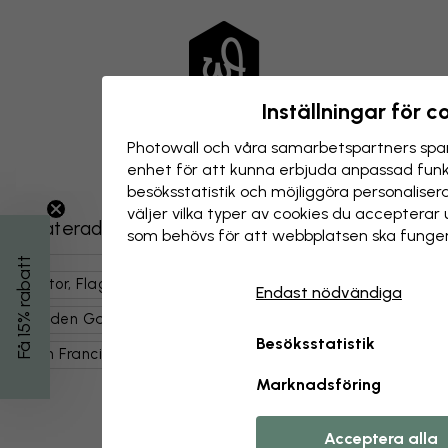
Inställningar för c
Photowall och våra samarbets­partners spar
enhet för att kunna erbjuda anpassad funkt
besöks­statistik och möjliggöra personalise
väljer vilka typer av cookies du acceptera
Relaterade kategorier
som behövs för att webbplatsen ska funger
Få 15% rabatt
Kartor, Flaggor & Platser
Landmärken
Endast nödvändiga
Golden Gate-bron
Städer & Platser
Usa
Besöksstatistik
San Francisco
Byggnadstyper & Detaljer
Marknadsföring
Acceptera alla