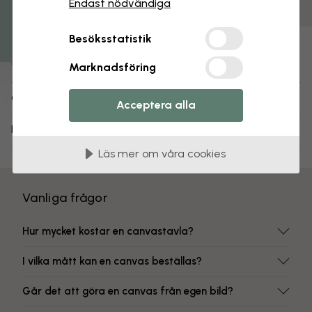
Endast nödvändiga
Färgbeständiga tryck
Artikelnummer:
Besöksstatistik
e313140
Marknadsföring
Om designen
Acceptera alla
Leverans och returer
Läs mer om våra cookies
Vanliga frågor
Hur mycket kostar en canvastavla?
I vilka mått kan en canvas beställas?
Går det att göra en canvas från egen bild?