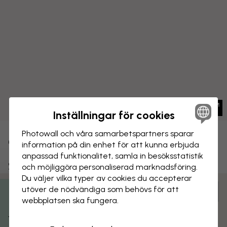
Inställningar för cookies
Photowall och våra samarbets­partners sparar
CANVASTAVLA
Spara
information på din enhet för att kunna erbjuda
anpassad funktionalitet, samla in besöks­statistik
Skottland - Old Man of Storr
och möjliggöra personaliserad marknads­föring.
Du väljer vilka typer av cookies du accepterar
utöver de nödvändiga som behövs för att
Anpassa och beställ
webbplatsen ska fungera.
Få 15% rabatt
Färdigmonterad och klar att hängas upp
Matt yta