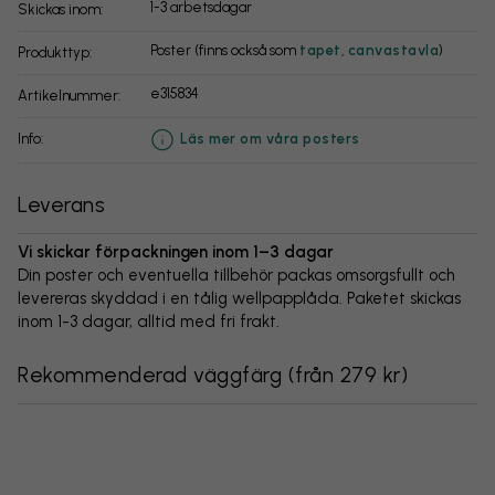
1-3 arbetsdagar
Skickas inom:
Poster (finns också som
tapet
,
canvastavla
)
Produkttyp:
e315834
Artikelnummer:
info:
Läs mer om våra posters
Leverans
Vi skickar förpackningen inom 1–3 dagar
Din poster och eventuella tillbehör packas omsorgsfullt och
levereras skyddad i en tålig wellpapplåda. Paketet skickas
inom 1-3 dagar, alltid med fri frakt.
Rekommenderad väggfärg
(
från 279 kr
)