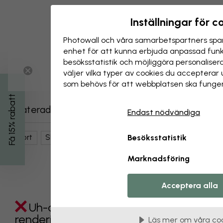
Inställningar för c
Photowall och våra samarbets­partners spar
enhet för att kunna erbjuda anpassad funkt
besöks­statistik och möjliggöra personalise
väljer vilka typer av cookies du acceptera
som behövs för att webbplatsen ska funger
Få 15% rabatt
Relaterade kategorier
Endast nödvändiga
Sport
Skateboarding
Barnrum
Besöksstatistik
Marknadsföring
Acceptera alla
Uh-oh something went wrong
rendering this component. Please
Läs mer om våra co