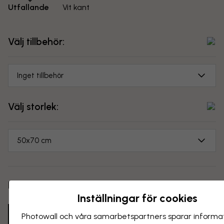
Utfallande
Vit kant
Välj tillbehör:
Inget tillbehör
Välj storlek:
50x70 cm
Pris:
...
Inställningar för cookies
Lägg i varukorgen
Photowall och våra samarbets­partners sparar informa