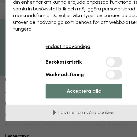
din enhet för att kunna erbjuda anpassad funktionalit
samla in besöks­statistik och möjliggöra personaliserad
Spara som favorit
marknads­föring. Du väljer vilka typer av cookies du ac
utöver de nödvändiga som behövs för att webbplatse
Solsystemet - Saturnus
fungera.
Få 15% rabatt
Om produkten:
Endast nödvändiga
Terry Fan
Designer:
Besöksstatistik
1-3 arbetsdagar
Skickas inom:
Marknadsföring
Poster (finns också som
tapet
,
canvastavla
)
Produkttyp:
Acceptera alla
e320053
Artikelnummer:
info:
Läs mer om våra posters
Läs mer om våra cookies
Varianter av det här motivet:
Leverans