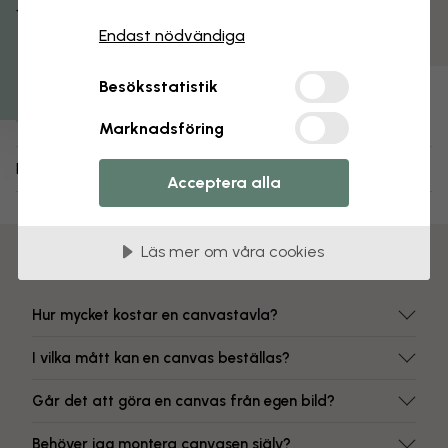
Få 15% rabatt
Matt yta
Endast nödvändiga
Färgbeständiga tryck
Artikelnummer:
Besöksstatistik
e40421
Marknadsföring
Leverans och returer
Acceptera alla
Läs mer om våra cookies
Vanliga frågor
Hur mycket kostar en canvastavla?
I vilka mått kan en canvas beställas?
Går det att göra en canvas från egen bild?
Behöver jag montera canvasen själv?