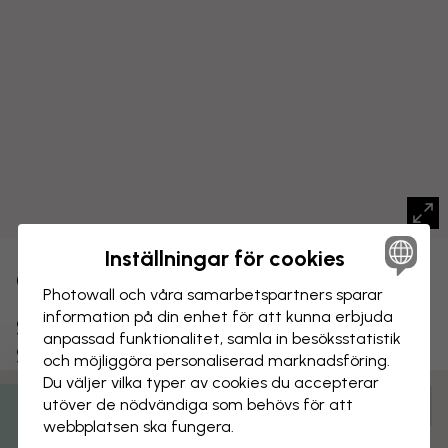
Inställningar för cookies
CANVASTAVLA
Spara
Photowall och våra samarbets­partners sparar
information på din enhet för att kunna erbjuda
Solnedgång över Vejbystrand,
anpassad funktionalitet, samla in besöks­statistik
Sverige
och möjliggöra personaliserad marknads­föring.
Du väljer vilka typer av cookies du accepterar
utöver de nödvändiga som behövs för att
Anpassa och beställ
webbplatsen ska fungera.
Färdigmonterad och klar att hängas upp