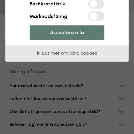
Färgbeständiga tryck
Besöksstatistik
Artikelnummer:
Marknadsföring
e312513
Acceptera alla
Leverans och returer
Läs mer om våra cookies
Vanliga frågor
Hur mycket kostar en canvastavla?
I vilka mått kan en canvas beställas?
Går det att göra en canvas från egen bild?
Behöver jag montera canvasen själv?