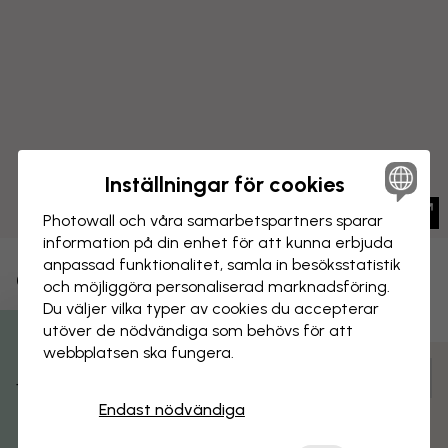
Inställningar för cookies
Photowall och våra samarbets­partners sparar
information på din enhet för att kunna erbjuda
anpassad funktionalitet, samla in besöks­statistik
CANVASTAVLA
Spara
och möjliggöra personaliserad marknads­föring.
Du väljer vilka typer av cookies du accepterar
Solnedgång över Venedig
utöver de nödvändiga som behövs för att
webbplatsen ska fungera.
Få 15% rabatt
Anpassa och beställ
Färdigmonterad och klar att hängas upp
Endast nödvändiga
Matt yta